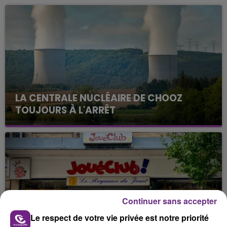
LA CENTRALE NUCLÉAIRE DE CHOOZ
TOUJOURS À L'ARRÊT
Cela fait déjà une semaine que la centrale
nucléaire ardennaise est à l'arrêt. Une situation
justifiée par la sécheresse intense qui est toujours
présente.
Continuer sans accepter
Le respect de votre vie privée est notre priorité
LE MAGASIN JOUÉCLUB DE REIMS FERME