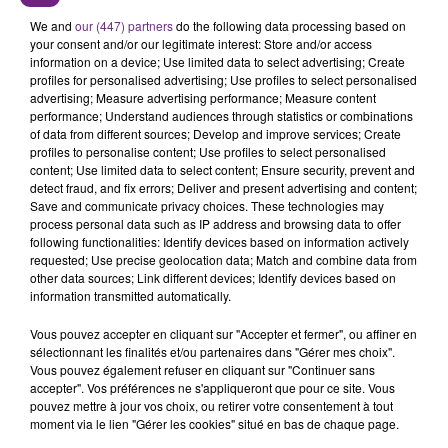
SES PORTES
We and
our (447) partners
do the following data processing based on
C'était l'une des institutions du centre-ville
your consent and/or our legitimate interest: Store and/or access
information on a device; Use limited data to select advertising; Create
rémois. Le magasin JouéClub est contraint de
profiles for personalised advertising; Use profiles to select personalised
fermer ses portes.
advertising; Measure advertising performance; Measure content
TITRES DIFFUSÉS
performance; Understand audiences through statistics or combinations
of data from different sources; Develop and improve services; Create
profiles to personalise content; Use profiles to select personalised
content; Use limited data to select content; Ensure security, prevent and
8h44
8h44
8h40
8h40
detect fraud, and fix errors; Deliver and present advertising and content;
Save and communicate privacy choices. These technologies may
process personal data such as IP address and browsing data to offer
following functionalities: Identify devices based on information actively
requested; Use precise geolocation data; Match and combine data from
other data sources; Link different devices; Identify devices based on
information transmitted automatically.
Vous pouvez accepter en cliquant sur "Accepter et fermer", ou affiner en
sélectionnant les finalités et/ou partenaires dans "Gérer mes choix".
Vous pouvez également refuser en cliquant sur "Continuer sans
DJ SNAKE FEAT. JUSTIN BIEBER
MYLES SMITH & NIALL HORAN
accepter". Vos préférences ne s'appliqueront que pour ce site. Vous
Let Me Love You
Drive Safe
pouvez mettre à jour vos choix, ou retirer votre consentement à tout
moment via le lien "Gérer les cookies" situé en bas de chaque page.
8h37
8h37
8h34
8h34