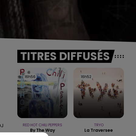
TITRES DIFFUSÉS
16h56
16h56
16h52
16h52
DJ
RED HOT CHILI PEPPERS
TRYO
By The Way
La Traversee
5h00 - 6h00