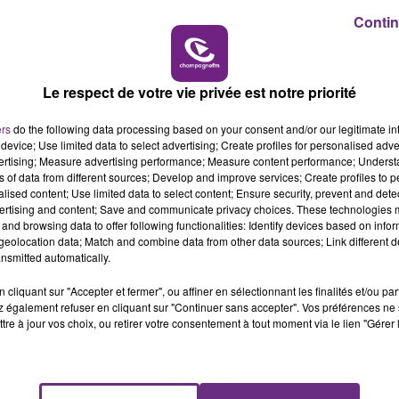
19h15 - 20h00
Contin
M
LA RADIO POP
Le respect de votre vie privée est notre priorité
ers
do the following data processing based on your consent and/or our legitimate int
device; Use limited data to select advertising; Create profiles for personalised adver
vertising; Measure advertising performance; Measure content performance; Unders
ns of data from different sources; Develop and improve services; Create profiles to 
alised content; Use limited data to select content; Ensure security, prevent and detect
ertising and content; Save and communicate privacy choices. These technologies
and browsing data to offer following functionalities: Identify devices based on infor
LE MAGASIN JOUÉCLUB DE REIMS FERME
eolocation data; Match and combine data from other data sources; Link different de
SES PORTES
nsmitted automatically.
C'était l'une des institutions du centre-ville
cliquant sur "Accepter et fermer", ou affiner en sélectionnant les finalités et/ou pa
rémois. Le magasin JouéClub est contraint de
 également refuser en cliquant sur "Continuer sans accepter". Vos préférences ne 
fermer ses portes.
tre à jour vos choix, ou retirer votre consentement à tout moment via le lien "Gérer 