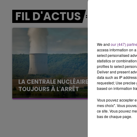
19h00 - 19h15
LA POP MACHINE - CHAMPAGNE F
FIL D'ACTUS
We and
our (447) partn
access information on a 
select personalised ad
statistics or combinatio
profiles to select person
Deliver and present adv
data such as IP address 
LA CENTRALE NUCLÉAIRE DE CHOOZ
requested; Use precise g
TOUJOURS À L'ARRÊT
based on information tra
Cela fait déjà une semaine que la centrale
Vous pouvez accepter en 
nucléaire ardennaise est à l'arrêt. Une situation
mes choix". Vous pouvez
justifiée par la sécheresse intense qui est
ce site. Vous pouvez met
bas de chaque page.
toujours présente.