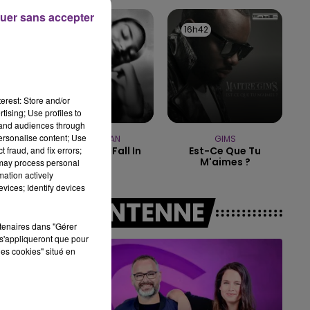
LE BEST OF DE LA FAMILLE
uer sans accepter
CHAMPAGNE FM
16h49
16h49
16h42
16h42
erest: Store and/or
tising; Use profiles to
tand audiences through
personalise content; Use
OLIVIA DEAN
GIMS
 fraud, and fix errors;
So Easy (to Fall In
Est-Ce Que Tu
Love)
M'aimes ?
 may process personal
mation actively
vices; Identify devices
A L'ANTENNE
rtenaires dans "Gérer
s'appliqueront que pour
les cookies" situé en