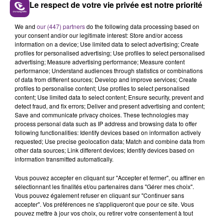
Le respect de votre vie privée est notre priorité
We and
our (447) partners
do the following data processing based on
your consent and/or our legitimate interest: Store and/or access
information on a device; Use limited data to select advertising; Create
profiles for personalised advertising; Use profiles to select personalised
advertising; Measure advertising performance; Measure content
performance; Understand audiences through statistics or combinations
of data from different sources; Develop and improve services; Create
profiles to personalise content; Use profiles to select personalised
content; Use limited data to select content; Ensure security, prevent and
detect fraud, and fix errors; Deliver and present advertising and content;
Save and communicate privacy choices. These technologies may
process personal data such as IP address and browsing data to offer
Pauline n’a aucune idée de l’identité du ou des voleurs.
following functionalities: Identify devices based on information actively
requested; Use precise geolocation data; Match and combine data from
« Il y a déjà eu des vols de fleurs au cimetière mais
other data sources; Link different devices; Identify devices based on
autant de fois en aussi peu de temps, jamais. Quand
information transmitted automatically.
j’en parle aux gens du village, ils sont étonnés et
Vous pouvez accepter en cliquant sur "Accepter et fermer", ou affiner en
choqués ».
sélectionnant les finalités et/ou partenaires dans "Gérer mes choix".
Vous pouvez également refuser en cliquant sur "Continuer sans
La jeune femme ressent de la tristesse et de la colère.
accepter". Vos préférences ne s'appliqueront que pour ce site. Vous
« Je crois que la personne qui fait ça, ne peut pas
pouvez mettre à jour vos choix, ou retirer votre consentement à tout