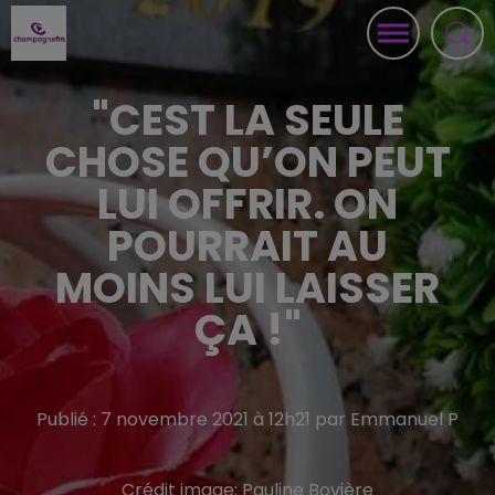
"CEST LA SEULE
CHOSE QU’ON PEUT
LUI OFFRIR. ON
POURRAIT AU
MOINS LUI LAISSER
ÇA !"
Publié : 7 novembre 2021 à 12h21 par Emmanuel P
Crédit image:
Pauline Bovière