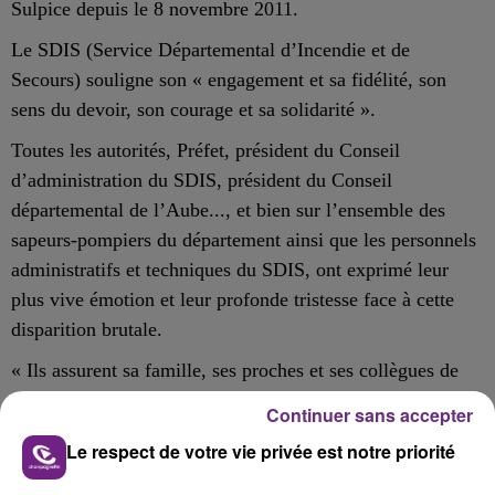
Sulpice depuis le 8 novembre 2011.
Le SDIS (Service Départemental d’Incendie et de
Secours) souligne son « engagement et sa fidélité, son
sens du devoir, son courage et sa solidarité ».
Toutes les autorités, Préfet, président du Conseil
d’administration du SDIS, président du Conseil
départemental de l’Aube..., et bien sur l’ensemble des
sapeurs-pompiers du département ainsi que les personnels
administratifs et techniques du SDIS, ont exprimé leur
plus vive émotion et leur profonde tristesse face à cette
disparition brutale.
« Ils assurent sa famille, ses proches et ses collègues de
leur soutien total, de leur profonde solidarité et de toute
Continuer sans accepter
leur compassion dans cette épreuve d’une immense
Le respect de votre vie privée est notre priorité
douleur ».