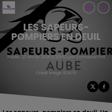
LES SAPEURS-
POMPIERS EN DEUIL
Publié : 23 février 2026 à 20h52 par Emmanuel Poli
Crédit image:
SDIS 10