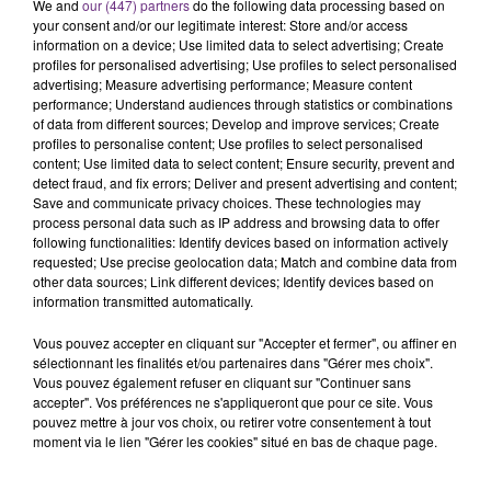
We and
our (447) partners
do the following data processing based on
your consent and/or our legitimate interest: Store and/or access
information on a device; Use limited data to select advertising; Create
profiles for personalised advertising; Use profiles to select personalised
FIL D'ACTU
advertising; Measure advertising performance; Measure content
performance; Understand audiences through statistics or combinations
of data from different sources; Develop and improve services; Create
profiles to personalise content; Use profiles to select personalised
content; Use limited data to select content; Ensure security, prevent and
detect fraud, and fix errors; Deliver and present advertising and content;
Save and communicate privacy choices. These technologies may
process personal data such as IP address and browsing data to offer
following functionalities: Identify devices based on information actively
requested; Use precise geolocation data; Match and combine data from
other data sources; Link different devices; Identify devices based on
7 août 2026
information transmitted automatically.
LA CENTRALE NUCLÉAIRE DE CHOOZ
TOUJOURS À L'ARRÊT
Vous pouvez accepter en cliquant sur "Accepter et fermer", ou affiner en
Cela fait déjà une semaine que la centrale
sélectionnant les finalités et/ou partenaires dans "Gérer mes choix".
Vous pouvez également refuser en cliquant sur "Continuer sans
nucléaire ardennaise est à l'arrêt. Une situation
accepter". Vos préférences ne s'appliqueront que pour ce site. Vous
justifiée par la sécheresse intense qui est toujours
pouvez mettre à jour vos choix, ou retirer votre consentement à tout
présente.
moment via le lien "Gérer les cookies" situé en bas de chaque page.