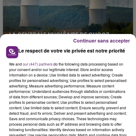
LA CENTRALE NUCLÉAIRE DE CHOOZ
Continuer sans accepter
TOUJOURS À L'ARRÊT
Cela fait déjà une semaine que la centrale
Le respect de votre vie privée est notre priorité
nucléaire ardennaise est à l'arrêt. Une situation
justifiée par la sécheresse intense qui est toujours
We and
our (447) partners
do the following data processing based on
your consent and/or our legitimate interest: Store and/or access
présente.
information on a device; Use limited data to select advertising; Create
profiles for personalised advertising; Use profiles to select personalised
advertising; Measure advertising performance; Measure content
performance; Understand audiences through statistics or combinations
of data from different sources; Develop and improve services; Create
profiles to personalise content; Use profiles to select personalised
content; Use limited data to select content; Ensure security, prevent and
LE MAGASIN JOUÉCLUB DE REIMS FERME
detect fraud, and fix errors; Deliver and present advertising and content;
SES PORTES
Save and communicate privacy choices. These technologies may
process personal data such as IP address and browsing data to offer
C'était l'une des institutions du centre-ville
following functionalities: Identify devices based on information actively
rémois. Le magasin JouéClub est contraint de
requested; Use precise geolocation data; Match and combine data from