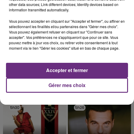
fermer ses portes.
other data sources; Link different devices; Identify devices based on
TITRES DIFFUSÉS
information transmitted automatically.
Vous pouvez accepter en cliquant sur "Accepter et fermer", ou affiner en
sélectionnant les finalités et/ou partenaires dans "Gérer mes choix".
5h37
5h37
5h34
5h34
Vous pouvez également refuser en cliquant sur "Continuer sans
accepter". Vos préférences ne s'appliqueront que pour ce site. Vous
pouvez mettre à jour vos choix, ou retirer votre consentement à tout
moment via le lien "Gérer les cookies" situé en bas de chaque page.
Accepter et fermer
Gérer mes choix
AVA MAX
TEDDY SWIMS
Who's Laughing Now
Mr Know It All
5h30
5h30
5h26
5h26