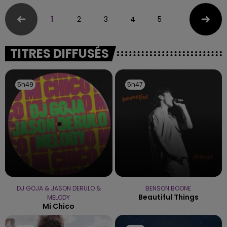
1
2
3
4
5
TITRES DIFFUSÉS
5h49
5h49
5h47
5h47
DJ GOJA & JASON DERULO &
BENSON BOONE
Beautiful Things
MELODY
Mi Chico