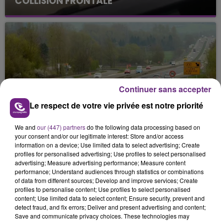
COLLISION FRONTALE
Continuer sans accepter
3 août 2026
Le respect de votre vie privée est notre priorité
UNE JOURNÉE DE TRAVAUX PRÉVUE CE
JEUDI ENTRE RETHEL ET...
We and
our (447) partners
do the following data processing based on
your consent and/or our legitimate interest: Store and/or access
information on a device; Use limited data to select advertising; Create
profiles for personalised advertising; Use profiles to select personalised
advertising; Measure advertising performance; Measure content
performance; Understand audiences through statistics or combinations
of data from different sources; Develop and improve services; Create
profiles to personalise content; Use profiles to select personalised
content; Use limited data to select content; Ensure security, prevent and
detect fraud, and fix errors; Deliver and present advertising and content;
Save and communicate privacy choices. These technologies may