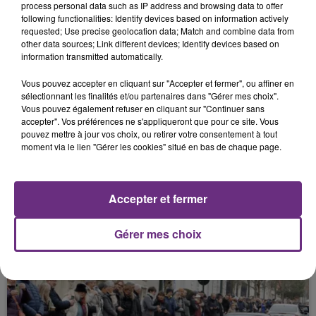
process personal data such as IP address and browsing data to offer
1er août 2026
following functionalities: Identify devices based on information actively
UNE FEMME S'ÉTOUFFE EN MANGEANT UN
requested; Use precise geolocation data; Match and combine data from
FRUIT DANS UN SUPERMARCHÉ
other data sources; Link different devices; Identify devices based on
information transmitted automatically.
Vous pouvez accepter en cliquant sur "Accepter et fermer", ou affiner en
sélectionnant les finalités et/ou partenaires dans "Gérer mes choix".
Vous pouvez également refuser en cliquant sur "Continuer sans
accepter". Vos préférences ne s'appliqueront que pour ce site. Vous
pouvez mettre à jour vos choix, ou retirer votre consentement à tout
moment via le lien "Gérer les cookies" situé en bas de chaque page.
31 juillet 2026
ATTENTION AU GRAND CHASSÉ-CROISÉ
Accepter et fermer
DE CE WEEK-END SUR LES GRANDS AXES
Gérer mes choix