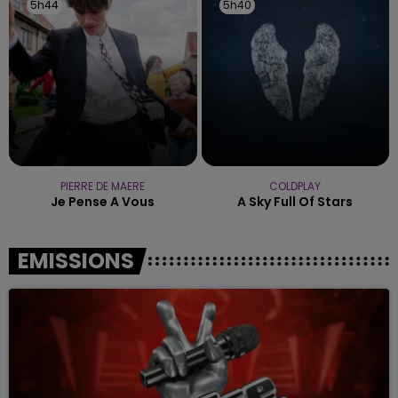
5h44
5h44
5h40
5h40
PIERRE DE MAERE
COLDPLAY
Je Pense A Vous
A Sky Full Of Stars
EMISSIONS