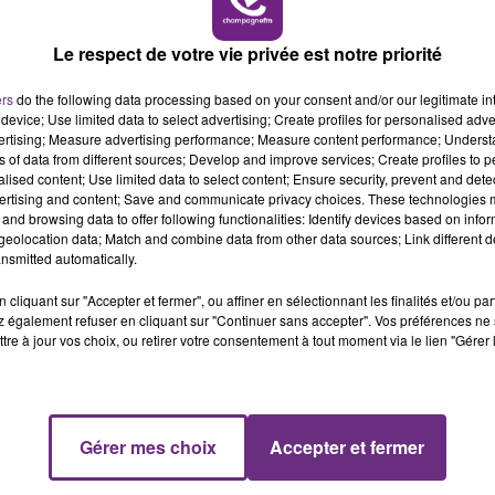
Le respect de votre vie privée est notre priorité
ers
do the following data processing based on your consent and/or our legitimate int
9 juillet 2026
device; Use limited data to select advertising; Create profiles for personalised adver
DÉBUT DE LA DEUXIÈME PHASE DES
vertising; Measure advertising performance; Measure content performance; Unders
ns of data from different sources; Develop and improve services; Create profiles to 
TRAVAUX ELECTRIFICATION DE LA
alised content; Use limited data to select content; Ensure security, prevent and detect
LIGNE...
ertising and content; Save and communicate privacy choices. These technologies
and browsing data to offer following functionalities: Identify devices based on infor
eolocation data; Match and combine data from other data sources; Link different de
nsmitted automatically.
cliquant sur "Accepter et fermer", ou affiner en sélectionnant les finalités et/ou pa
 également refuser en cliquant sur "Continuer sans accepter". Vos préférences ne 
tre à jour vos choix, ou retirer votre consentement à tout moment via le lien "Gérer 
Gérer mes choix
Accepter et fermer
8 juillet 2026
LA SÉCHERESSE S'AGGRAVE DANS LA