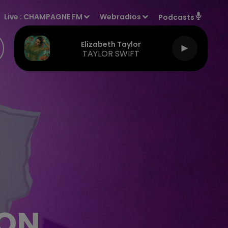
Live :
CHAMPAGNE FM
Webradios
Podcasts
Elizabeth Taylor
TAYLOR SWIFT
ION