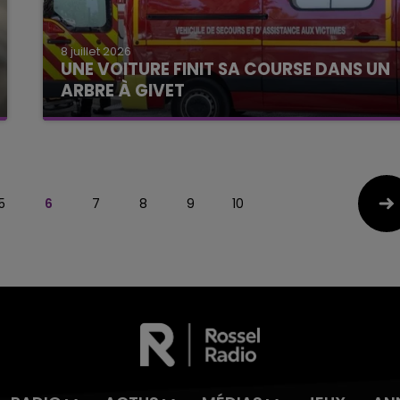
8 juillet 2026
UNE VOITURE FINIT SA COURSE DANS UN
ARBRE À GIVET
5
6
7
8
9
10