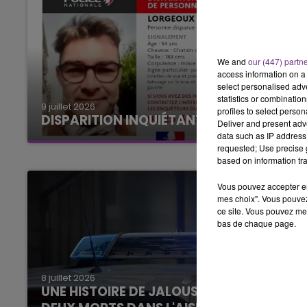
We and
our (447) partn
access information on a 
select personalised ad
statistics or combinatio
9 juillet 2026
profiles to select person
DISPARITION INQUIÉTANTE DANS L'AUBE
Deliver and present adv
data such as IP address 
requested; Use precise g
based on information tra
Vous pouvez accepter en 
mes choix". Vous pouvez
ce site. Vous pouvez met
bas de chaque page.
8 juillet 2026
UNE HISTOIRE DE JALOUSIE QUI FAIT