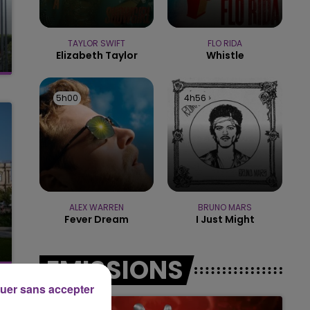
7h00 - 11h00
BEST OF
TAYLOR SWIFT
FLO RIDA
Elizabeth Taylor
Whistle
5h00
5h00
4h56
4h56
ALEX WARREN
BRUNO MARS
Fever Dream
I Just Might
EMISSIONS
uer sans accepter