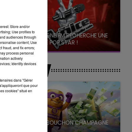
erest: Store and/or
tising; Use profiles to
CHAMPAGNE FM RECHERCHE UNE
tand audiences through
NOUVELLE POP STAR !
personalise content; Use
 fraud, and fix errors;
Toute la journée sur Champagne FM
 may process personal
mation actively
vices; Identify devices
JEUX
rtenaires dans "Gérer
s'appliqueront que pour
les cookies" situé en
LE SUPER BOUCHON CHAMPAGNE
FM