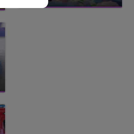
avec La Famille Champagne FM, à 8H10