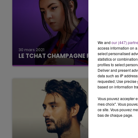
We and
our (447) partn
access information on a 
30 mars 2021
select personalised ad
LE TCHAT CHAMPAGNE FM AVEC HOSHI
statistics or combinatio
profiles to select person
Deliver and present adv
data such as IP address 
requested; Use precise g
based on information tra
Vous pouvez accepter en 
mes choix". Vous pouvez
ce site. Vous pouvez met
bas de chaque page.