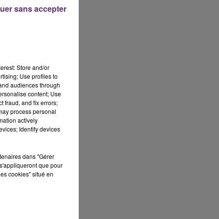
uer sans accepter
erest: Store and/or
tising; Use profiles to
tand audiences through
personalise content; Use
 fraud, and fix errors;
 may process personal
mation actively
vices; Identify devices
rtenaires dans "Gérer
s'appliqueront que pour
les cookies" situé en