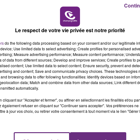
Contin
Le respect de votre vie privée est notre priorité
ers
do the following data processing based on your consent and/or our legitimate int
device; Use limited data to select advertising; Create profiles for personalised adver
17 mars 2021
vertising; Measure advertising performance; Measure content performance; Unders
CLAUDIO CAPÉO DANS TON SALON
ns of data from different sources; Develop and improve services; Create profiles to 
alised content; Use limited data to select content; Ensure security, prevent and detect
ertising and content; Save and communicate privacy choices. These technologies
and browsing data to offer following functionalities: Identify devices based on infor
eolocation data; Match and combine data from other data sources; Link different de
nsmitted automatically.
cliquant sur "Accepter et fermer", ou affiner en sélectionnant les finalités et/ou pa
 également refuser en cliquant sur "Continuer sans accepter". Vos préférences ne 
tre à jour vos choix, ou retirer votre consentement à tout moment via le lien "Gérer 