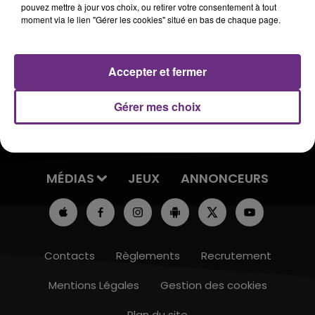
Découvrez quelques extraits de cet échange...
pouvez mettre à jour vos choix, ou retirer votre consentement à tout
moment via le lien "Gérer les cookies" situé en bas de chaque page.
Accepter et fermer
Gérer mes choix
ACCUEIL
RADIO
ACTUS
MÉDIAS
JEUX
ANNONCEURS
Contacts
Règlements
Recrutement
Mentions Légales
Gestion des cookies
Plan du site