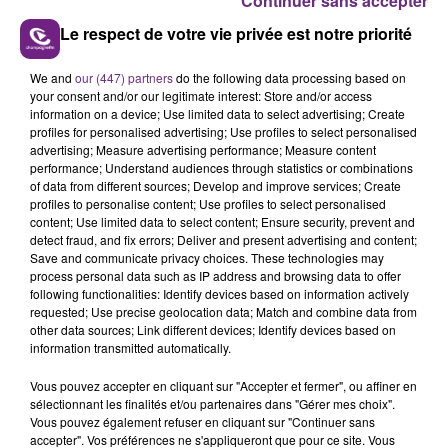
Continuer sans accepter
Le respect de votre vie privée est notre priorité
We and
our (447) partners
do the following data processing based on
Cet élément est masqué compte-tenu du refus
your consent and/or our legitimate interest: Store and/or access
du dépôt de cookies que vous avez exprimé. Si
information on a device; Use limited data to select advertising; Create
profiles for personalised advertising; Use profiles to select personalised
vous souhaitez l'afficher, merci de nous donner
advertising; Measure advertising performance; Measure content
votre accord en cliquant sur le bouton ci-
performance; Understand audiences through statistics or combinations
dessous.
of data from different sources; Develop and improve services; Create
profiles to personalise content; Use profiles to select personalised
content; Use limited data to select content; Ensure security, prevent and
Afficher l'élément
detect fraud, and fix errors; Deliver and present advertising and content;
Save and communicate privacy choices. These technologies may
process personal data such as IP address and browsing data to offer
following functionalities: Identify devices based on information actively
requested; Use precise geolocation data; Match and combine data from
INFOS
other data sources; Link different devices; Identify devices based on
information transmitted automatically.
Vous pouvez accepter en cliquant sur "Accepter et fermer", ou affiner en
Hoshi dévoile deux belles exclus dans ce "T'chat vidéo"
sélectionnant les finalités et/ou partenaires dans "Gérer mes choix".
Vous pouvez également refuser en cliquant sur "Continuer sans
ultra VIP avec Elisa de Reims.
accepter". Vos préférences ne s'appliqueront que pour ce site. Vous