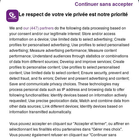
Continuer sans accepter
Le respect de votre vie privée est notre priorité
Cet élément est masqué compte-tenu du refus
We and
our (447) partners
do the following data processing based on
your consent and/or our legitimate interest: Store and/or access
du dépôt de cookies que vous avez exprimé. Si
information on a device; Use limited data to select advertising; Create
vous souhaitez l'afficher, merci de nous donner
profiles for personalised advertising; Use profiles to select personalised
votre accord en cliquant sur le bouton ci-
advertising; Measure advertising performance; Measure content
performance; Understand audiences through statistics or combinations
dessous.
of data from different sources; Develop and improve services; Create
profiles to personalise content; Use profiles to select personalised
Afficher l'élément
content; Use limited data to select content; Ensure security, prevent and
detect fraud, and fix errors; Deliver and present advertising and content;
Save and communicate privacy choices. These technologies may
process personal data such as IP address and browsing data to offer
following functionalities: Identify devices based on information actively
INFOS
requested; Use precise geolocation data; Match and combine data from
other data sources; Link different devices; Identify devices based on
information transmitted automatically.
Vous pouvez accepter en cliquant sur "Accepter et fermer", ou affiner en
Champagne FM, la seule radio à vous proposer de
sélectionnant les finalités et/ou partenaires dans "Gérer mes choix".
passer un moment VIP en visio avec vos stars
Vous pouvez également refuser en cliquant sur "Continuer sans