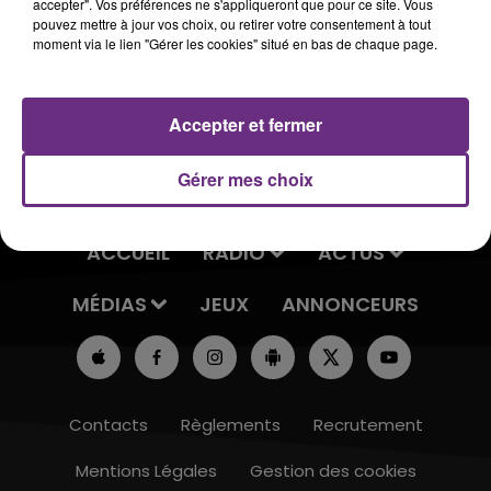
préférées.
accepter". Vos préférences ne s'appliqueront que pour ce site. Vous
pouvez mettre à jour vos choix, ou retirer votre consentement à tout
Julien Doré participé au T'chat vidéo avec Sophie
moment via le lien "Gérer les cookies" situé en bas de chaque page.
Accepter et fermer
Gérer mes choix
ACCUEIL
RADIO
ACTUS
MÉDIAS
JEUX
ANNONCEURS
Contacts
Règlements
Recrutement
Mentions Légales
Gestion des cookies