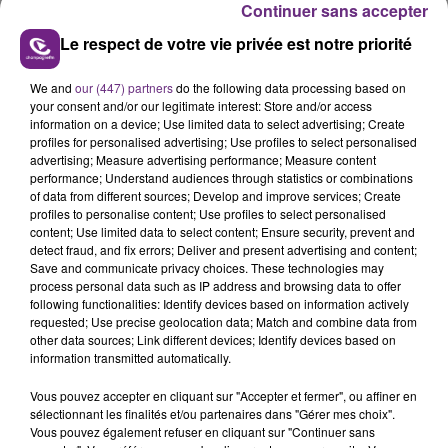
Continuer sans accepter
volontaires par moyen dangereux, il encourt 30 ans de
Le respect de votre vie privée est notre priorité
réclusion criminelle.
Il avait bénéficié d’une peine d’aménagement qui
We and
our (447) partners
do the following data processing based on
avait été récemment révoquée et il était recherché
your consent and/or our legitimate interest: Store and/or access
information on a device; Use limited data to select advertising; Create
pour exécuter cette peine de 5 mois
profiles for personalised advertising; Use profiles to select personalised
d’emprisonnement.
advertising; Measure advertising performance; Measure content
performance; Understand audiences through statistics or combinations
of data from different sources; Develop and improve services; Create
profiles to personalise content; Use profiles to select personalised
content; Use limited data to select content; Ensure security, prevent and
FIL D'ACTU
detect fraud, and fix errors; Deliver and present advertising and content;
Save and communicate privacy choices. These technologies may
process personal data such as IP address and browsing data to offer
following functionalities: Identify devices based on information actively
requested; Use precise geolocation data; Match and combine data from
other data sources; Link different devices; Identify devices based on
information transmitted automatically.
Vous pouvez accepter en cliquant sur "Accepter et fermer", ou affiner en
sélectionnant les finalités et/ou partenaires dans "Gérer mes choix".
Vous pouvez également refuser en cliquant sur "Continuer sans
7 août 2026