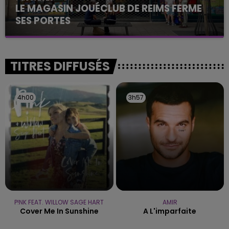
LE MAGASIN JOUÉCLUB DE REIMS FERME
SES PORTES
C'était l'une des institutions du centre-ville
rémois. Le magasin JouéClub est contraint de
fermer ses portes.
TITRES DIFFUSÉS
4h00
4h00
3h57
3h57
P!NK FEAT. WILLOW SAGE HART
AMIR
Cover Me In Sunshine
A L'imparfaite