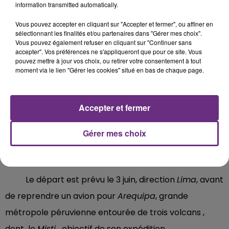
information transmitted automatically.
Vous pouvez accepter en cliquant sur "Accepter et fermer", ou affiner en
sélectionnant les finalités et/ou partenaires dans "Gérer mes choix".
Vous pouvez également refuser en cliquant sur "Continuer sans
accepter". Vos préférences ne s'appliqueront que pour ce site. Vous
pouvez mettre à jour vos choix, ou retirer votre consentement à tout
moment via le lien "Gérer les cookies" situé en bas de chaque page.
Pour relever ce défi, le Rémois s’y prépare
minutieusement. «
Nous avons étudié les tracés et
Accepter et fermer
fait appel à une agence de guides très sérieuse. On
a mis le prix pour le faire en toute sérénité et en
Gérer mes choix
toute sécurité, afin d’arriver en haut dans de
bonnes condition
s », explique-t-il.
Le départ est prévu le 3 juin, direction
Lima
, avant
de reprendre un avion pour
Arequipa
, grande
métropole péruvienne entourée de trois volcans ,
dont le
Misti
, objectif de son expédition.