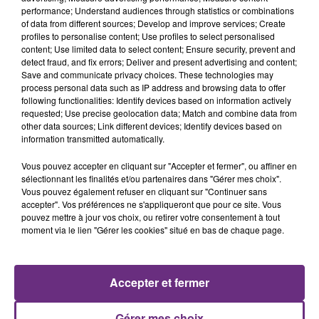
performance; Understand audiences through statistics or combinations
of data from different sources; Develop and improve services; Create
profiles to personalise content; Use profiles to select personalised
content; Use limited data to select content; Ensure security, prevent and
detect fraud, and fix errors; Deliver and present advertising and content;
Save and communicate privacy choices. These technologies may
7 août 2026
process personal data such as IP address and browsing data to offer
LA CENTRALE NUCLÉAIRE DE CHOOZ
following functionalities: Identify devices based on information actively
TOUJOURS À L'ARRÊT
requested; Use precise geolocation data; Match and combine data from
other data sources; Link different devices; Identify devices based on
Cela fait déjà une semaine que la centrale
information transmitted automatically.
nucléaire ardennaise est à l'arrêt. Une situation
Vous pouvez accepter en cliquant sur "Accepter et fermer", ou affiner en
justifiée par la sécheresse intense qui est toujours
sélectionnant les finalités et/ou partenaires dans "Gérer mes choix".
présente.
Vous pouvez également refuser en cliquant sur "Continuer sans
accepter". Vos préférences ne s'appliqueront que pour ce site. Vous
pouvez mettre à jour vos choix, ou retirer votre consentement à tout
moment via le lien "Gérer les cookies" situé en bas de chaque page.
7 août 2026
LE MAGASIN JOUÉCLUB DE REIMS FERME
Accepter et fermer
SES PORTES
C'était l'une des institutions du centre-ville
Gérer mes choix