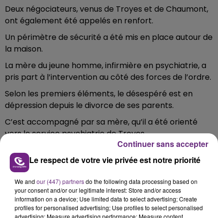
Deux négociateurs, venus de Troyes et de Chaumont,
ont également été appelés en renfort.
Un périmètre de sécurité a été mis en place autour de
la maison.
La mère du jeune homme, infirmière en psychiatrie, a
pris part à l’intervention au côté des forces de l’ordre.
Selon les premiers éléments, le désespéré est en
dépression depuis le divorce de ses parents.
C’est accompagné par sa mère, qu’il a été orienté
vers le service psychiatrie de Troyes.
Continuer sans accepter
Le respect de votre vie privée est notre priorité
FIL D'ACTU
We and
our (447) partners
do the following data processing based on
your consent and/or our legitimate interest: Store and/or access
information on a device; Use limited data to select advertising; Create
profiles for personalised advertising; Use profiles to select personalised
advertising; Measure advertising performance; Measure content