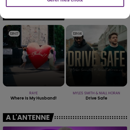
rémois. Le magasin JouéClub est contraint de
fermer ses portes.
TITRES DIFFUSÉS
13h17
13h17
13h14
13h14
RAYE
MYLES SMITH & NIALL HORAN
Where Is My Husband!
Drive Safe
A L'ANTENNE