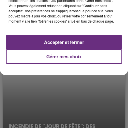
STÉPHANIE RECHERCHE SON TÉLÉPHONE
sélectionnant les finalités et/ou partenaires dans "Gérer mes choix".
Vous pouvez également refuser en cliquant sur "Continuer sans
ET LES SOUVENIRS DE SA FILLE
accepter". Vos préférences ne s'appliqueront que pour ce site. Vous
Les interviews de la rédac'
pouvez mettre à jour vos choix, ou retirer votre consentement à tout
moment via le lien "Gérer les cookies" situé en bas de chaque page.
Accepter et fermer
Gérer mes choix
INCENDIE DE "JOUR DE FÊTE": DES