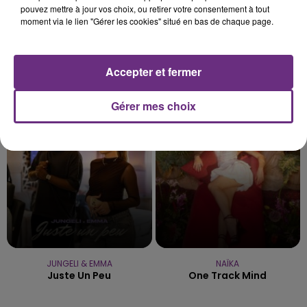
pouvez mettre à jour vos choix, ou retirer votre consentement à tout
moment via le lien "Gérer les cookies" situé en bas de chaque page.
Accepter et fermer
AKON
DJO
Lonely
End Of Beginning
Gérer mes choix
1h11
1h11
1h08
1h08
JUNGELI & EMMA
NAÏKA
Juste Un Peu
One Track Mind