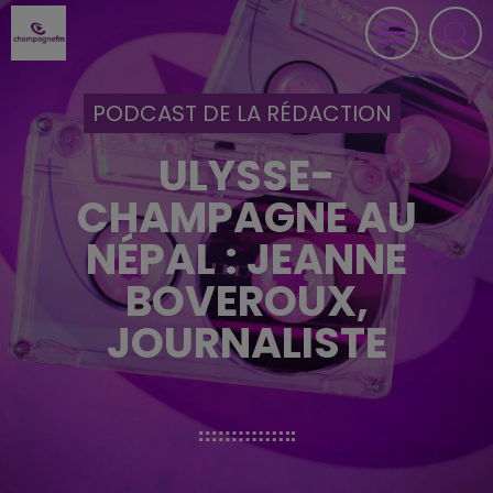
PODCAST DE LA RÉDACTION
ULYSSE-
CHAMPAGNE AU
NÉPAL : JEANNE
BOVEROUX,
JOURNALISTE