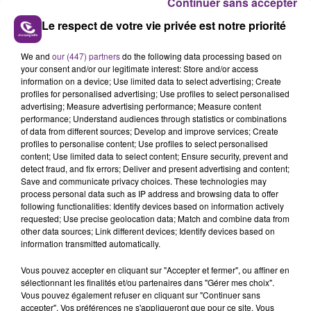
Continuer sans accepter
ULYSSE-CHAMPAGNE AU NÉPAL : JEANNE
Le respect de votre vie privée est notre priorité
BOVEROUX, JOURNALISTE
We and
our (447) partners
do the following data processing based on
your consent and/or our legitimate interest: Store and/or access
Retrouvez toutes les interviews de la rédac
information on a device; Use limited data to select advertising; Create
Champagne FM !
profiles for personalised advertising; Use profiles to select personalised
advertising; Measure advertising performance; Measure content
performance; Understand audiences through statistics or combinations
of data from different sources; Develop and improve services; Create
profiles to personalise content; Use profiles to select personalised
content; Use limited data to select content; Ensure security, prevent and
detect fraud, and fix errors; Deliver and present advertising and content;
Save and communicate privacy choices. These technologies may
process personal data such as IP address and browsing data to offer
TITRES DIFFUSÉS
following functionalities: Identify devices based on information actively
requested; Use precise geolocation data; Match and combine data from
other data sources; Link different devices; Identify devices based on
information transmitted automatically.
1h16
1h16
1h14
1h14
Vous pouvez accepter en cliquant sur "Accepter et fermer", ou affiner en
sélectionnant les finalités et/ou partenaires dans "Gérer mes choix".
Vous pouvez également refuser en cliquant sur "Continuer sans
accepter". Vos préférences ne s'appliqueront que pour ce site. Vous