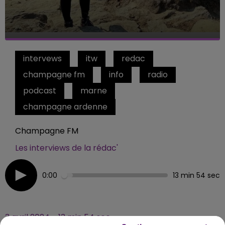
intervews
itw
redac
champagne fm
info
radio
podcast
marne
champagne ardenne
Champagne FM
Les interviews de la rédac'
0:00
13 min 54 sec
3 avril 2024 - 13 min 54 sec