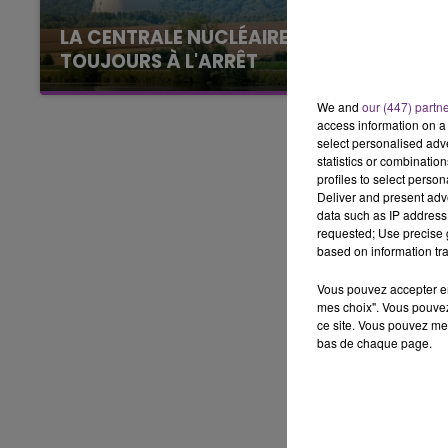
LE BEST OF DE LA FAMILLE
CHAMPAGNE FM
LA CENTRALE NUCLÉAIRE DE CHOOZ
TOUJOURS À L'ARRÊT
Cela fait déjà une semaine que la centrale
We and
our (447) partn
nucléaire ardennaise est à l'arrêt. Une situation
access information on a 
justifiée par la sécheresse intense qui est
select personalised ad
toujours présente.
statistics or combinatio
profiles to select person
Deliver and present adv
data such as IP address 
requested; Use precise g
based on information tra
Vous pouvez accepter en 
mes choix". Vous pouvez
ce site. Vous pouvez met
bas de chaque page.
LE
6h00 - 10h00
La Famille