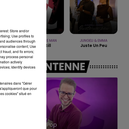
10h00 - 14h00
LE TICKET DE CAISSE
erest: Store and/or
tising; Use profiles to
PORTUGAL THE MAN
JUNGELI & EMMA
tand audiences through
Feel It Still
Juste Un Peu
personalise content; Use
 fraud, and fix errors;
 may process personal
mation actively
A L'ANTENNE
vices; Identify devices
rtenaires dans "Gérer
s'appliqueront que pour
les cookies" situé en
14h00 - 15h00
La Radio Pop