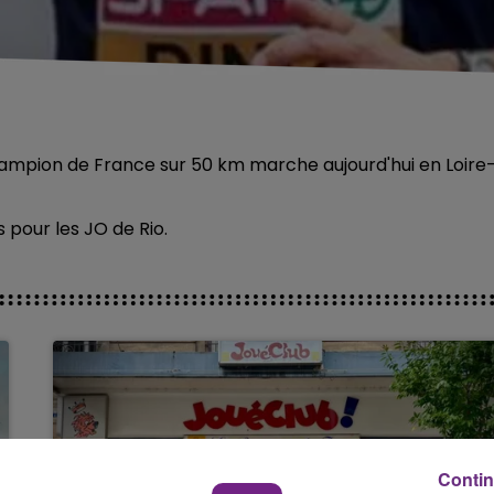
hampion de France sur 50 km marche aujourd'hui en Loire
s pour les JO de Rio.
Contin