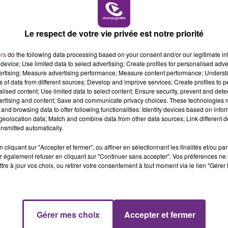
6h00 - 10h00
LA FAMILLE
LE MAGASIN JOUÉCLUB DE REIMS FERME
SES PORTES
Le respect de votre vie privée est notre priorité
C'était l'une des institutions du centre-ville
ers
do the following data processing based on your consent and/or our legitimate int
rémois. Le magasin JouéClub est contraint de
device; Use limited data to select advertising; Create profiles for personalised adver
fermer ses portes.
vertising; Measure advertising performance; Measure content performance; Unders
ns of data from different sources; Develop and improve services; Create profiles to 
alised content; Use limited data to select content; Ensure security, prevent and detect
ertising and content; Save and communicate privacy choices. These technologies
and browsing data to offer following functionalities: Identify devices based on infor
eolocation data; Match and combine data from other data sources; Link different de
nsmitted automatically.
cliquant sur "Accepter et fermer", ou affiner en sélectionnant les finalités et/ou pa
 également refuser en cliquant sur "Continuer sans accepter". Vos préférences ne 
tre à jour vos choix, ou retirer votre consentement à tout moment via le lien "Gérer 
10h00 - 14h00
Gérer mes choix
Accepter et fermer
LE TICKET DE CAISSE