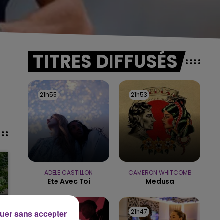
TITRES DIFFUSÉS
-
21h55
21h55
21h53
21h53
ADELE CASTILLON
CAMERON WHITCOMB
Ete Avec Toi
Medusa
21h50
21h50
21h47
21h47
uer sans accepter