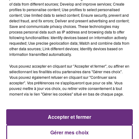
of data from different sources; Develop and improve services; Create
profiles to personalise content; Use profiles to select personalised
content; Use limited data to select content; Ensure security, prevent and
detect fraud, and fix errors; Deliver and present advertising and content;
Save and communicate privacy choices. These technologies may
process personal data such as IP address and browsing data to offer
following functionalities: Identify devices based on information actively
INDOCHINE
SIENNA SPIRO
requested; Use precise geolocation data; Match and combine data from
Les Nouveaux Soleils
Die On This Hill
other data sources; Link different devices; Identify devices based on
information transmitted automatically.
7h47
7h47
7h44
7h44
Vous pouvez accepter en cliquant sur "Accepter et fermer", ou affiner en
sélectionnant les finalités et/ou partenaires dans "Gérer mes choix".
Vous pouvez également refuser en cliquant sur "Continuer sans
accepter". Vos préférences ne s'appliqueront que pour ce site. Vous
pouvez mettre à jour vos choix, ou retirer votre consentement à tout
moment via le lien "Gérer les cookies" situé en bas de chaque page.
Accepter et fermer
CHRISTOPHE WILLEM
JOHN LEGEND
Systaime
All Of Me
Gérer mes choix