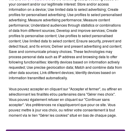
fermer ses portes.
your consent and/or our legitimate interest: Store and/or access
TITRES DIFFUSÉS
information on a device; Use limited data to select advertising; Create
profiles for personalised advertising; Use profiles to select personalised
advertising; Measure advertising performance; Measure content
performance; Understand audiences through statistics or combinations
14h07
14h07
14h04
14h04
of data from different sources; Develop and improve services; Create
profiles to personalise content; Use profiles to select personalised
content; Use limited data to select content; Ensure security, prevent and
detect fraud, and fix errors; Deliver and present advertising and content;
Save and communicate privacy choices. These technologies may
process personal data such as IP address and browsing data to offer
following functionalities: Identify devices based on information actively
requested; Use precise geolocation data; Match and combine data from
other data sources; Link different devices; Identify devices based on
information transmitted automatically.
OFENBACH & STARSAILOR
TOVE LO
Vous pouvez accepter en cliquant sur "Accepter et fermer", ou affiner en
Four To The Floor
Habits (stay High)
sélectionnant les finalités et/ou partenaires dans "Gérer mes choix".
Vous pouvez également refuser en cliquant sur "Continuer sans
accepter". Vos préférences ne s'appliqueront que pour ce site. Vous
14h00
14h00
13h58
13h58
pouvez mettre à jour vos choix, ou retirer votre consentement à tout
moment via le lien "Gérer les cookies" situé en bas de chaque page.