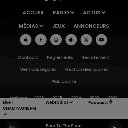
ACCUEIL
RADIO
ACTUS
MÉDIAS
JEUX
ANNONCEURS
Contacts
Règlements
Recrutement
Mentions Légales
Gestion des cookies
Plan du site
19h00 - 19h15
LA POP MACHINE - CHAMPAGNE FM
Archives
2026
2025
2024
2023
2022
Live :
Webradios
Podcasts
CHAMPAGNE FM
Four To The Floor