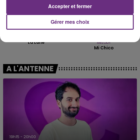
Accepter et fermer
Gérer mes choix
CHRISTOPHE MAE
DJ GOJA & JASON DERULO &
La Lune
MELODY
Mi Chico
A L'ANTENNE
5h00 - 6h00