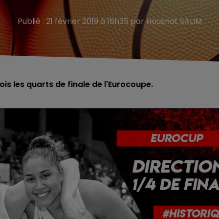
Publié : 21 février 2019 à 16h35 par Housnat SALIM
is les quarts de finale de l'Eurocoupe.