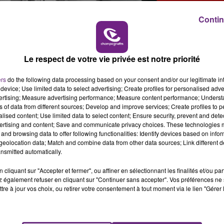
19h00 - 19h15
19h15 - 
OP MACHINE - CHAMPAGNE FM
LA RADI
Contin
Le respect de votre vie privée est notre priorité
main de leur exploit dans leur salle.
ers
do the following data processing based on your consent and/or our legitimate int
edi 20 février, elles ont fait tomber la redoutable équipe
device; Use limited data to select advertising; Create profiles for personalised adver
e score 94-92.
vertising; Measure advertising performance; Measure content performance; Unders
ns of data from different sources; Develop and improve services; Create profiles to 
 européenne, mais cette fois en Eurocoupe.
alised content; Use limited data to select content; Ensure security, prevent and detect
ertising and content; Save and communicate privacy choices. These technologies
e de la compétition, demain vendredi 21 février.
and browsing data to offer following functionalities: Identify devices based on infor
eolocation data; Match and combine data from other data sources; Link different de
nsmitted automatically.
cliquant sur "Accepter et fermer", ou affiner en sélectionnant les finalités et/ou pa
 également refuser en cliquant sur "Continuer sans accepter". Vos préférences ne 
tre à jour vos choix, ou retirer votre consentement à tout moment via le lien "Gérer 