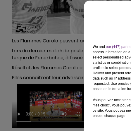
15h00 - 19h00
E CLUB CHAMPAGNE FM
LA P
Les Flammes Carolo peuvent avoir le sourire au lende
We and
our (447) partn
Lors du dernier match de poule de l’Euroligue, mercr
access information on a 
turque de Fenerbahce, à l'issue des prolongations, l
select personalised ad
statistics or combinatio
Résultat, les Flammes Carolo continuent l’aventure
profiles to select person
Deliver and present adv
Elles connaîtront leur adversaire des quarts de final
data such as IP address 
requested; Use precise g
based on information tra
Vous pouvez accepter en 
mes choix". Vous pouvez
ce site. Vous pouvez met
bas de chaque page.