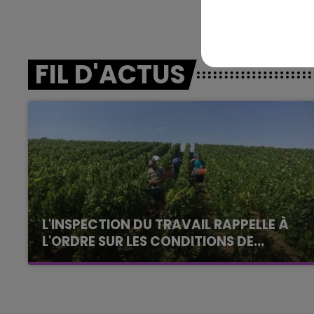
19h15 - 20h00
HAMPAGNE FM
LA RADIO POP
FIL D'ACTUS
L'INSPECTION DU TRAVAIL RAPPELLE À
L'ORDRE SUR LES CONDITIONS DE...
Alors que les dates de début des vendange
2026 s'est avéré être plus précoce que prévu,
l'inspection du Travail en profite pour rappeler
les conditions de...