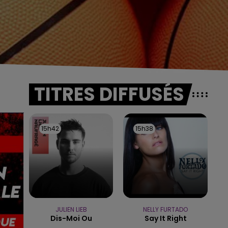
TITRES DIFFUSÉS
15h42
15h42
15h38
15h38
JULIEN LIEB
NELLY FURTADO
Dis-Moi Ou
Say It Right