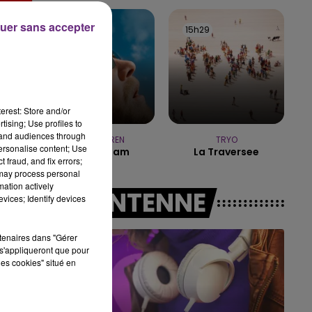
LE BE
20h00
O POP
uer sans accepter
15h36
15h36
15h29
15h29
erest: Store and/or
tising; Use profiles to
tand audiences through
ALEX WARREN
TRYO
personalise content; Use
Fever Dream
La Traversee
 fraud, and fix errors;
 may process personal
mation actively
A L'ANTENNE
vices; Identify devices
rtenaires dans "Gérer
s'appliqueront que pour
les cookies" situé en