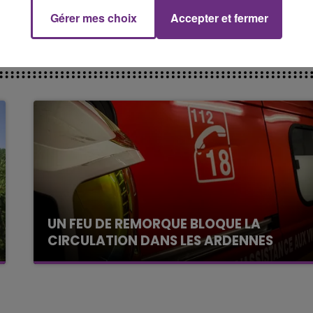
5h00 - 6h00
LE BEST OF DE LA FAMILLE
Gérer mes choix
Accepter et fermer
CHAMPAGNE FM
UN FEU DE REMORQUE BLOQUE LA
CIRCULATION DANS LES ARDENNES
Un feu de remorque s'est déclaré ce mercredi
en fin de matinée sur l'A34.