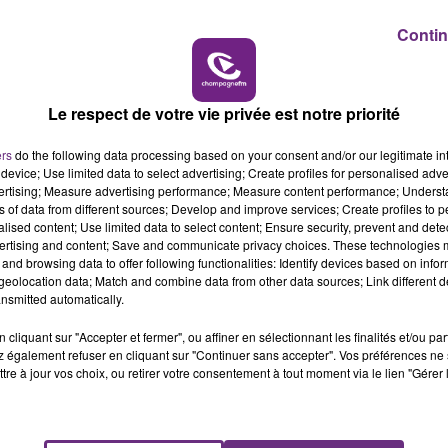
9h15
19h15 - 20h00
 CHAMPAGNE FM
LA RADIO POP
Contin
 aussi cette année avec le dédoublement des classes de C
ombre d’élèves à douze. Emmanuelle Devigne, la directrice
 objectifs :
Le respect de votre vie privée est notre priorité
ers
do the following data processing based on your consent and/or our legitimate int
device; Use limited data to select advertising; Create profiles for personalised adver
vertising; Measure advertising performance; Measure content performance; Unders
rents :
ns of data from different sources; Develop and improve services; Create profiles to 
alised content; Use limited data to select content; Ensure security, prevent and detect
ertising and content; Save and communicate privacy choices. These technologies
and browsing data to offer following functionalities: Identify devices based on infor
eolocation data; Match and combine data from other data sources; Link different de
nsmitted automatically.
cliquant sur "Accepter et fermer", ou affiner en sélectionnant les finalités et/ou pa
 également refuser en cliquant sur "Continuer sans accepter". Vos préférences ne 
tre à jour vos choix, ou retirer votre consentement à tout moment via le lien "Gérer 