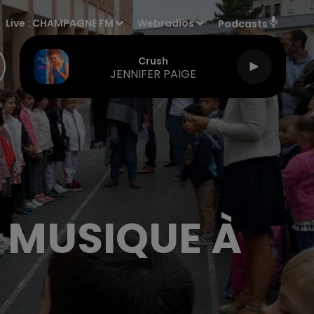
Live :
CHAMPAGNE FM
Webradios
Podcasts
Crush
JENNIFER PAIGE
N MUSIQUE À