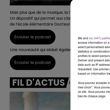
0
19h00 - 1
AGNE FM
LA POP MACHINE -
Mais plus que de la musique, la nouveauté s’affiche
Un dispositif qui permet aux classes de limiter le n
de l’école élémentaire Docteur-Roux nous évoque ses
Écouter le podcast
We and
our (447) partn
access information on a 
select personalised ad
Une nouveauté qui séduit également du côté des pa
statistics or combinatio
profiles to select person
Deliver and present adv
Écouter le podcast
data such as IP address 
requested; Use precise g
based on information tra
FIL D'ACTUS
Vous pouvez accepter en 
mes choix". Vous pouvez
ce site. Vous pouvez met
bas de chaque page.