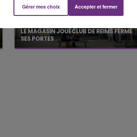
Gérer mes choix
Accepter et fermer
5h00 - 6h00
LE BEST OF DE LA FAMILLE
CHAMPAGNE FM
LE MAGASIN JOUÉCLUB DE REIMS FERME
SES PORTES
C'était l'une des institutions du centre-ville
rémois. Le magasin JouéClub est contraint de
fermer ses portes.