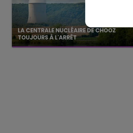
19h15 - 20h00
HAMPAGNE FM
LA RADIO POP
LA CENTRALE NUCLÉAIRE DE CHOOZ
TOUJOURS À L'ARRÊT
Cela fait déjà une semaine que la centrale
nucléaire ardennaise est à l'arrêt. Une situation
justifiée par la sécheresse intense qui est
toujours présente.