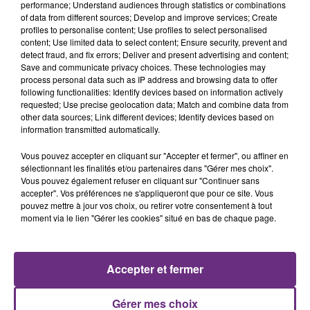
performance; Understand audiences through statistics or combinations
of data from different sources; Develop and improve services; Create
profiles to personalise content; Use profiles to select personalised
content; Use limited data to select content; Ensure security, prevent and
detect fraud, and fix errors; Deliver and present advertising and content;
Save and communicate privacy choices. These technologies may
process personal data such as IP address and browsing data to offer
following functionalities: Identify devices based on information actively
requested; Use precise geolocation data; Match and combine data from
NIRVANA
SHAKIRA FEAT. BURNA BOY
other data sources; Link different devices; Identify devices based on
Come As You Are
Dai Dai
information transmitted automatically.
9h57
9h57
9h55
9h55
Vous pouvez accepter en cliquant sur "Accepter et fermer", ou affiner en
sélectionnant les finalités et/ou partenaires dans "Gérer mes choix".
Vous pouvez également refuser en cliquant sur "Continuer sans
accepter". Vos préférences ne s'appliqueront que pour ce site. Vous
pouvez mettre à jour vos choix, ou retirer votre consentement à tout
moment via le lien "Gérer les cookies" situé en bas de chaque page.
Accepter et fermer
PIERRE DE MAERE
ALEX WARREN
Gérer mes choix
Je Pense A Vous
Ordinary