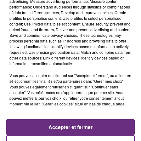
advertising; Measure advertising performance; Measure content
performance; Understand audiences through statistics or combinations
of data from different sources; Develop and improve services; Create
profiles to personalise content; Use profiles to select personalised
content; Use limited data to select content; Ensure security, prevent and
detect fraud, and fix errors; Deliver and present advertising and content;
Save and communicate privacy choices. These technologies may
process personal data such as IP address and browsing data to offer
following functionalities: Identify devices based on information actively
requested; Use precise geolocation data; Match and combine data from
other data sources; Link different devices; Identify devices based on
GIMS
SHAKIRA FEAT. BURNA BOY
information transmitted automatically.
Zombie
Dai Dai
Vous pouvez accepter en cliquant sur "Accepter et fermer", ou affiner en
1h32
1h32
1h29
1h29
sélectionnant les finalités et/ou partenaires dans "Gérer mes choix".
Vous pouvez également refuser en cliquant sur "Continuer sans
accepter". Vos préférences ne s'appliqueront que pour ce site. Vous
pouvez mettre à jour vos choix, ou retirer votre consentement à tout
moment via le lien "Gérer les cookies" situé en bas de chaque page.
Accepter et fermer