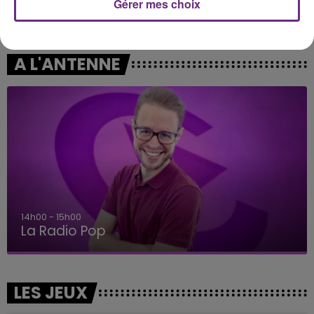
Gérer mes choix
OLIVIA RODRIGO
JENNIFER LOPEZ
Stupid Song
If You Had My Love
A L'ANTENNE
15h00 - 19h00
Le Club Champagne FM
LES JEUX