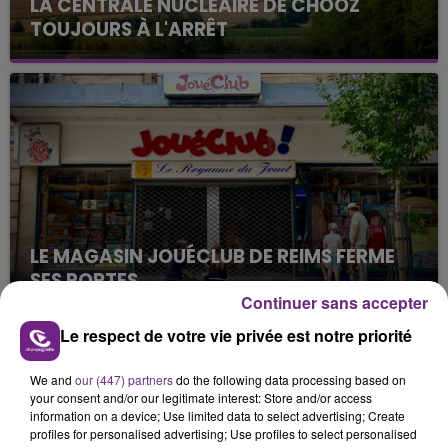
LA CENTRALE NUCLÉAIRE DE CHOOZ
TOUJOURS À L'ARRÊT
Cela fait déjà une semaine que la centrale
nucléaire ardennaise est à l'arrêt. Une situation
justifiée par la sécheresse intense qui est toujours
présente.
LE MAGASIN JOUÉCLUB DE REIMS FERME
SES PORTES
Continuer sans accepter
C'était l'une des institutions du centre-ville
rémois. Le magasin JouéClub est contraint de
Le respect de votre vie privée est notre priorité
fermer ses portes.
TITRES DIFFUSÉS
We and
our (447) partners
do the following data processing based on
your consent and/or our legitimate interest: Store and/or access
information on a device; Use limited data to select advertising; Create
1h39
1h39
1h35
1h35
profiles for personalised advertising; Use profiles to select personalised