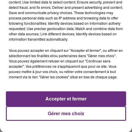
content; Use limited data to select content; Ensure security, prevent and
detect fraud, and fix errors; Deliver and present advertising and content;
Save and communicate privacy choices. These technologies may
process personal data such as IP address and browsing data to offer
following functionalities: Identify devices based on information actively
requested; Use precise geolocation data; Match and combine data from
LE MAGASIN JOUÉCLUB DE REIMS FERME
other data sources; Link different devices; Identify devices based on
information transmitted automatically.
SES PORTES
C'était l'une des institutions du centre-ville
Vous pouvez accepter en cliquant sur "Accepter et fermer", ou affiner en
rémois. Le magasin JouéClub est contraint de
sélectionnant les finalités et/ou partenaires dans "Gérer mes choix".
Vous pouvez également refuser en cliquant sur "Continuer sans
fermer ses portes.
TITRES DIFFUSÉS
accepter". Vos préférences ne s'appliqueront que pour ce site. Vous
pouvez mettre à jour vos choix, ou retirer votre consentement à tout
moment via le lien "Gérer les cookies" situé en bas de chaque page.
22h09
22h09
22h06
22h06
Accepter et fermer
Gérer mes choix