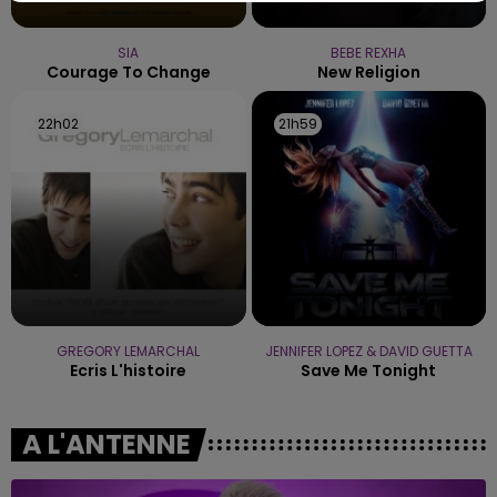
SIA
BEBE REXHA
Courage To Change
New Religion
22h02
22h02
21h59
21h59
GREGORY LEMARCHAL
JENNIFER LOPEZ & DAVID GUETTA
Ecris L'histoire
Save Me Tonight
A L'ANTENNE