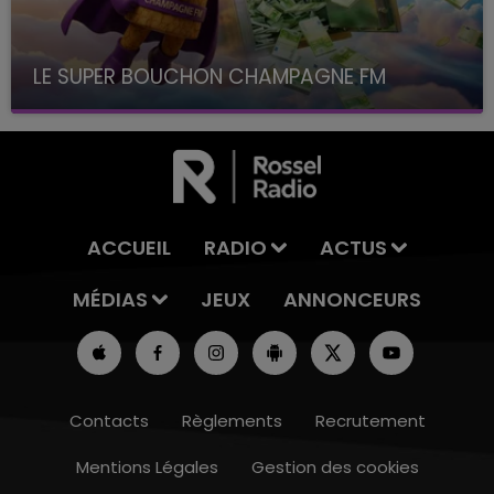
LE SUPER BOUCHON CHAMPAGNE FM
avec La Famille Champagne FM, à 8H10
ACCUEIL
RADIO
ACTUS
MÉDIAS
JEUX
ANNONCEURS
Contacts
Règlements
Recrutement
Mentions Légales
Gestion des cookies