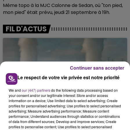
Même topo à la MJC Calonne de Sedan, où "ton pied,
mon pied" était prévu, jeudi 21 septembre à 19h.
FIL D'ACTUS
Continuer sans accepter
Le respect de votre vie privée est notre priorité
LA CENTRALE NUCLÉAIRE DE CHOOZ
We and
our (447) partners
do the following data processing based on
your consent and/or our legitimate interest: Store and/or access
TOUJOURS À L'ARRÊT
information on a device; Use limited data to select advertising; Create
Cela fait déjà une semaine que la centrale
profiles for personalised advertising; Use profiles to select personalised
advertising; Measure advertising performance; Measure content
nucléaire ardennaise est à l'arrêt. Une situation
performance; Understand audiences through statistics or combinations
justifiée par la sécheresse intense qui est toujours
of data from different sources; Develop and improve services; Create
présente.
profiles to personalise content; Use profiles to select personalised