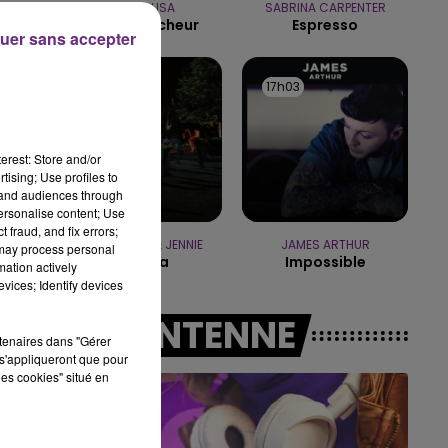
MANON LISA
SABRINA CARPENTER
19h15 - 20h00
Le Petit Pecheur
Espresso
LA RADIO POP
uer sans accepter
17h06
17h06
17h03
17h03
erest: Store and/or
tising; Use profiles to
tand audiences through
personalise content; Use
 fraud, and fix errors;
TAME IMPALA & JENNIE
JAMES ARTHUR
 may process personal
Dracula
Impossible
mation actively
vices; Identify devices
A L'ANTENNE
rtenaires dans "Gérer
s'appliqueront que pour
les cookies" situé en