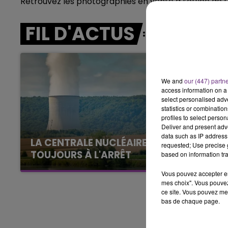
Retrouvez les photographies en vente à l’office de 
15h00 - 19h00
LE CLUB CHAMPAGNE FM
FIL D'ACTUS
We and
our (447) partn
access information on a 
select personalised ad
statistics or combinatio
profiles to select person
Deliver and present adv
data such as IP address 
LA CENTRALE NUCLÉAIRE DE CHOOZ
requested; Use precise g
TOUJOURS À L'ARRÊT
based on information tra
Cela fait déjà une semaine que la centrale
Vous pouvez accepter en 
nucléaire ardennaise est à l'arrêt. Une situation
mes choix". Vous pouvez
justifiée par la sécheresse intense qui est
ce site. Vous pouvez met
bas de chaque page.
toujours présente.