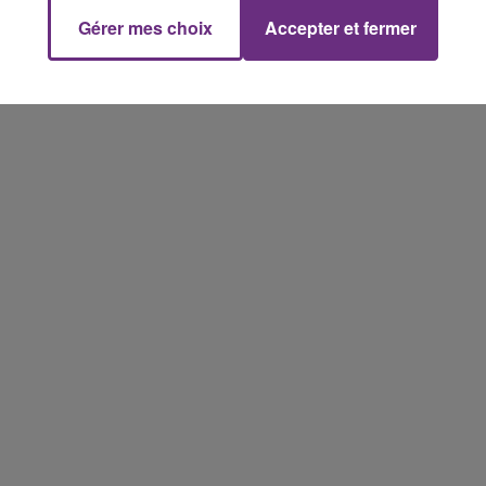
Gérer mes choix
Accepter et fermer
19h15 - 20h00
NE FM
LA RADIO POP