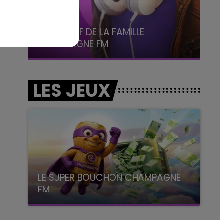
5h00 - 6h00
LE BEST OF DE LA FAMILLE
CHAMPAGNE FM
LES JEUX
LE SUPER BOUCHON CHAMPAGNE
FM
avec La Famille Champagne FM, à 8H10