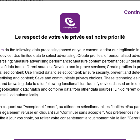
tourisme de Reims.
19h00 - 19h15
LA POP MACHINE - CHAMPAGNE FM
Contin
Le respect de votre vie privée est notre priorité
ers
do the following data processing based on your consent and/or our legitimate int
device; Use limited data to select advertising; Create profiles for personalised adver
vertising; Measure advertising performance; Measure content performance; Unders
ns of data from different sources; Develop and improve services; Create profiles to 
alised content; Use limited data to select content; Ensure security, prevent and detect
ertising and content; Save and communicate privacy choices. These technologies
and browsing data to offer following functionalities: Identify devices based on infor
LE MAGASIN JOUÉCLUB DE REIMS FERME
eolocation data; Match and combine data from other data sources; Link different de
SES PORTES
nsmitted automatically.
C'était l'une des institutions du centre-ville
cliquant sur "Accepter et fermer", ou affiner en sélectionnant les finalités et/ou pa
rémois. Le magasin JouéClub est contraint de
 également refuser en cliquant sur "Continuer sans accepter". Vos préférences ne 
fermer ses portes.
tre à jour vos choix, ou retirer votre consentement à tout moment via le lien "Gérer 