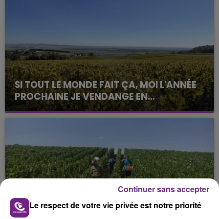
SI TOUT LE MONDE FAIT ÇA, MOI L'ANNÉE
PROCHAINE JE VENDANGE EN...
La vendange en Champagne a débuté ce jeudi 6
août dans la commune de Montgueux (Aube). Du
jamais vu !
Continuer sans accepter
Le respect de votre vie privée est notre priorité
L'INSPECTION DU TRAVAIL RAPPELLE À