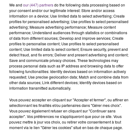
L'ORDRE SUR LES CONDITIONS DE...
We and
our (447) partners
do the following data processing based on
Alors que les dates de début des vendange 2026
your consent and/or our legitimate interest: Store and/or access
s'est avéré être plus précoce que prévu,
information on a device; Use limited data to select advertising; Create
profiles for personalised advertising; Use profiles to select personalised
l'inspection du Travail en profite pour rappeler
TITRES DIFFUSÉS
advertising; Measure advertising performance; Measure content
les conditions de...
performance; Understand audiences through statistics or combinations
of data from different sources; Develop and improve services; Create
profiles to personalise content; Use profiles to select personalised
5h57
5h57
5h54
5h54
content; Use limited data to select content; Ensure security, prevent and
detect fraud, and fix errors; Deliver and present advertising and content;
Save and communicate privacy choices. These technologies may
process personal data such as IP address and browsing data to offer
following functionalities: Identify devices based on information actively
requested; Use precise geolocation data; Match and combine data from
other data sources; Link different devices; Identify devices based on
information transmitted automatically.
Vous pouvez accepter en cliquant sur "Accepter et fermer", ou affiner en
sélectionnant les finalités et/ou partenaires dans "Gérer mes choix".
TATU
GIMS
Vous pouvez également refuser en cliquant sur "Continuer sans
All The Things She Said
Soleil
accepter". Vos préférences ne s'appliqueront que pour ce site. Vous
pouvez mettre à jour vos choix, ou retirer votre consentement à tout
moment via le lien "Gérer les cookies" situé en bas de chaque page.
5h52
5h52
5h49
5h49