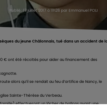
Publié : 17 juillet 2017 à 11h28 par Emmanuel POLI
bsèques du jeune Châlonnais, tué dans un accident de l
00 € ont été récoltés pour aider au financement des
cagnotte.
oute alors qu’il se rendait au feu d’artifice de Nancy, le
 l’église Sainte-Thérèse du Verbeau.
t famille) effectueront un lâcher de ballons avant une