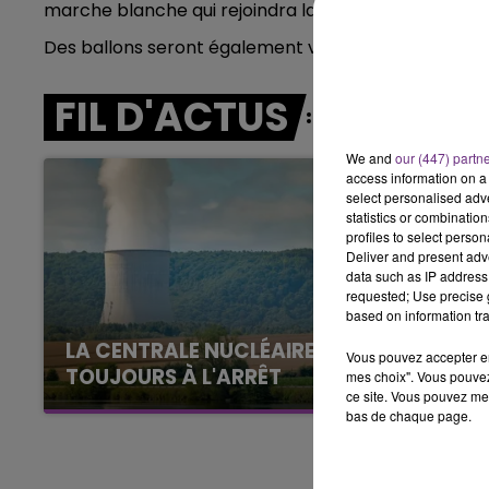
marche blanche qui rejoindra la place de la mairie.
7h00 - 12h00
LE WEEK-END CHAMPAGNE FM
Des ballons seront également vendus, Place Foch, p
FIL D'ACTUS
We and
our (447) partn
access information on a 
select personalised ad
statistics or combinatio
profiles to select person
Deliver and present adv
data such as IP address 
requested; Use precise g
based on information tra
LA CENTRALE NUCLÉAIRE DE CHOOZ
Vous pouvez accepter en 
TOUJOURS À L'ARRÊT
mes choix". Vous pouvez
ce site. Vous pouvez met
Cela fait déjà une semaine que la centrale
bas de chaque page.
nucléaire ardennaise est à l'arrêt. Une situation
justifiée par la sécheresse intense qui est
toujours présente.