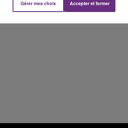
Gérer mes choix
Accepter et fermer
7h00 - 12h00
M
LE WEEK-END CHAMPAGNE FM