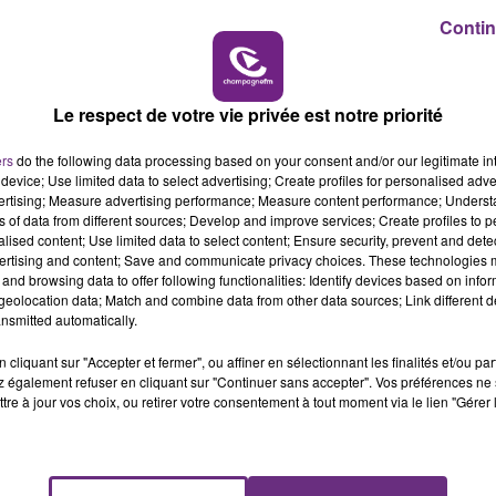
16h00 - 20h00
Contin
LE WEEK-END CHAMPAGNE FM
our contribuer à la cagnotte.
Le respect de votre vie privée est notre priorité
ers
do the following data processing based on your consent and/or our legitimate int
device; Use limited data to select advertising; Create profiles for personalised adver
vertising; Measure advertising performance; Measure content performance; Unders
ns of data from different sources; Develop and improve services; Create profiles to 
alised content; Use limited data to select content; Ensure security, prevent and detect
ertising and content; Save and communicate privacy choices. These technologies
and browsing data to offer following functionalities: Identify devices based on infor
eolocation data; Match and combine data from other data sources; Link different de
nsmitted automatically.
LE MAGASIN JOUÉCLUB DE REIMS FERME
cliquant sur "Accepter et fermer", ou affiner en sélectionnant les finalités et/ou pa
SES PORTES
 également refuser en cliquant sur "Continuer sans accepter". Vos préférences ne 
tre à jour vos choix, ou retirer votre consentement à tout moment via le lien "Gérer 
C'était l'une des institutions du centre-ville
rémois. Le magasin JouéClub est contraint de
fermer ses portes.