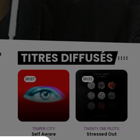
TITRES DIFFUSÉS
a
9h37
9h37
9h32
9h32
TEMPER CITY
TWENTY ONE PILOTS
Self Aware
Stressed Out