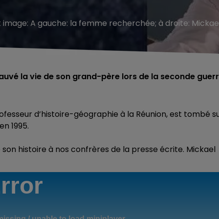
t image:
A gauche: la femme recherchée; à droite: Mickael
 sauvé la vie de son grand-père lors de la seconde guer
ofesseur d’histoire-géographie à la Réunion, est tombé s
en 1995.
son histoire à nos confrères de la presse écrite. Mickael