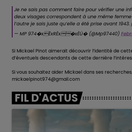
Je ne sais pas comment faire pour vérifier une i
deux visages correspondent à une même femme ? L
l’autre je sais juste qu’elle a été prise avant 1943.
— MP 974�xÈxRÈx�xÈÜ�️ (@Mp97440)
Febr
Si Mickael Pinot aimerait découvrir l’identité de ce
d’éventuels descendants de cette dernière l’intére
Si vous souhaitez aider Mickael dans ses recherches,
mickaelpinot974@gmail.com
FIL D'ACTUS