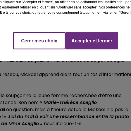
cliquant sur "Accepter et fermer", ou affiner en sélectionnant les finalités et/ou pa
 de temps que je pense à utiliser Twitter pour résoudre
 également refuser en cliquant sur "Continuer sans accepter". Vos préférences ne 
décédé en 2002...�x!�xÈRT svp
tre à jour vos choix, ou retirer votre consentement à tout moment via le lien "Gérer 
ary 31, 2021
Gérer mes choix
Accepter et fermer
nos confrères de France 3 Champagne-Ardenne
, le
 mais aussi de passionnés d’histoire ou de généalogie.
u réseau, Mickael apprend alors tout un tas d’information
’elle soupçonne la jeune femme recherchée d’être une
ésistance. Son nom ?
Marie-Thérèse Aseglio
.
en question, mais à l’heure actuelle Mickael n’a pas la
 :
« J’ai du mal à voir une ressemblance entre la photo
 de Mme Aseglio »
nous indique-t-il.