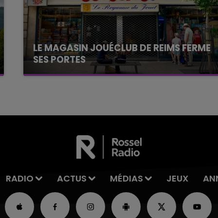
LE MAGASIN JOUÉCLUB DE REIMS FERME
SES PORTES
C'était l'une des institutions du centre-ville
rémois. Le magasin JouéClub est contraint de
fermer ses portes.
RADIO
ACTUS
MÉDIAS
JEUX
AN