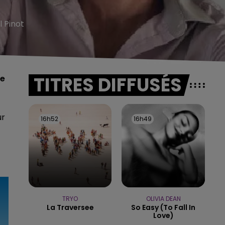
 Pinot
TITRES DIFFUSÉS
re
ur
16h52
16h52
16h49
16h49
TRYO
OLIVIA DEAN
La Traversee
So Easy (to Fall In
Love)