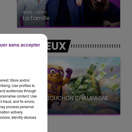
6h00 - 10h00
La Famille
LES JEUX
uer sans accepter
i,
erest: Store and/or
tising; Use profiles to
tand audiences through
personalise content; Use
LE SUPER BOUCHON CHAMPAGNE
 fraud, and fix errors;
FM
 may process personal
mation actively
avec La Famille Champagne FM, à 8H10
vices; Identify devices