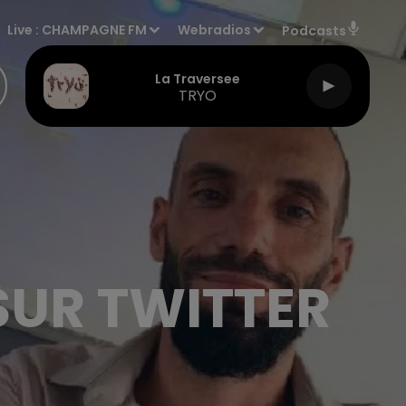
Live :
CHAMPAGNE FM
Webradios
Podcasts
La Traversee
TRYO
 SUR TWITTER