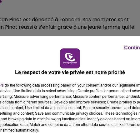
e
5h00 - 6h00
LE BEST OF DE LA FAMILLE
CHAMPAGNE FM
Jean Pinot est dénoncé à l’ennemi. Ses membres sont
n Pinot réussi à s’enfuir grâce à une jeune femme qui le
Contin
tité. L’ardennaise lui avait seulement offert une photo
vec exactement les mêmes informations. Sauf qu’aujourd’hu
Le respect de votre vie privée est notre priorité
ers
do the following data processing based on your consent and/or our legitimate int
device; Use limited data to select advertising; Create profiles for personalised adver
vertising; Measure advertising performance; Measure content performance; Unders
ns of data from different sources; Develop and improve services; Create profiles to 
alised content; Use limited data to select content; Ensure security, prevent and detect
. Il publie l’article de presse qu’il a retrouvé en espérant
ertising and content; Save and communicate privacy choices. These technologies
and browsing data to offer following functionalities: Identify devices based on infor
eolocation data; Match and combine data from other data sources; Link different de
nsmitted automatically.
grand-père a été sauvé en 1943 par une jeune femme