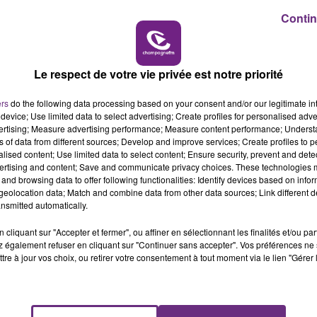
t notamment un voyage, de l’électroménager, du
19h15 - 20h00
Contin
a vidéo à partir de 1'10 pour voir le détail).
HAMPAGNE FM
LA RADIO POP
fixer son estimation.
u’au 27 janvier.
Le respect de votre vie privée est notre priorité
ers
do the following data processing based on your consent and/or our legitimate int
device; Use limited data to select advertising; Create profiles for personalised adver
vertising; Measure advertising performance; Measure content performance; Unders
ns of data from different sources; Develop and improve services; Create profiles to 
alised content; Use limited data to select content; Ensure security, prevent and detect
ertising and content; Save and communicate privacy choices. These technologies
and browsing data to offer following functionalities: Identify devices based on infor
eolocation data; Match and combine data from other data sources; Link different de
nsmitted automatically.
cliquant sur "Accepter et fermer", ou affiner en sélectionnant les finalités et/ou pa
 également refuser en cliquant sur "Continuer sans accepter". Vos préférences ne 
tre à jour vos choix, ou retirer votre consentement à tout moment via le lien "Gérer 