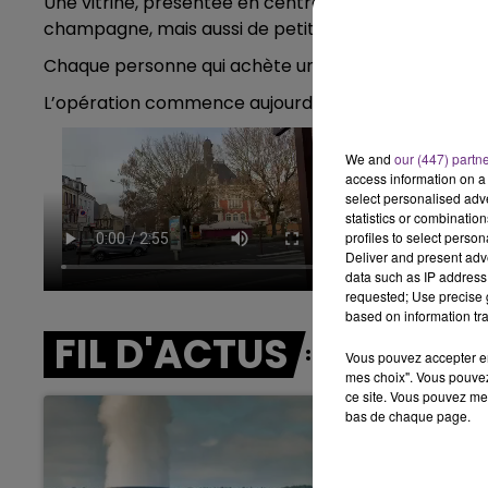
Une vitrine, présentée en centre-ville, qui contien
19h00 - 19h15
champagne, mais aussi de petits chocolats (regardez l
E FM
LA POP MACHINE - C
Chaque personne qui achète une galette peut donc 
L’opération commence aujourd’hui et se poursuit jusq
We and
our (447) partn
access information on a 
select personalised ad
statistics or combinatio
profiles to select person
Deliver and present adv
data such as IP address 
requested; Use precise g
based on information tra
FIL D'ACTUS
Vous pouvez accepter en 
mes choix". Vous pouvez
ce site. Vous pouvez met
bas de chaque page.