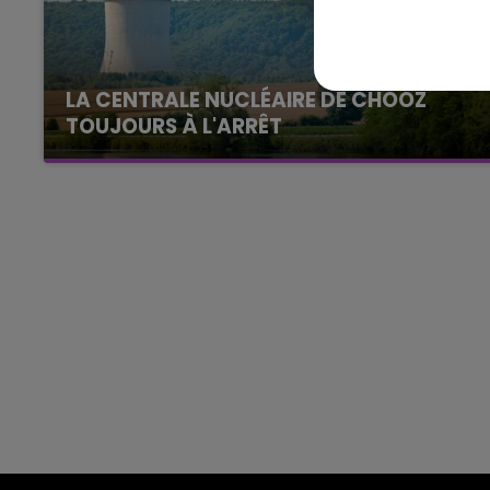
19h15 - 20h00
HAMPAGNE FM
LA RADIO POP
LA CENTRALE NUCLÉAIRE DE CHOOZ
TOUJOURS À L'ARRÊT
Cela fait déjà une semaine que la centrale
nucléaire ardennaise est à l'arrêt. Une situation
justifiée par la sécheresse intense qui est
toujours présente.