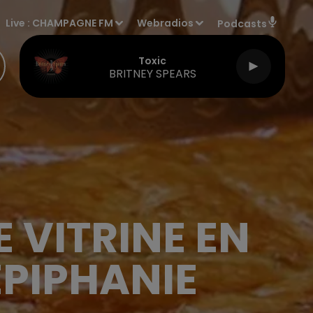
Live :
CHAMPAGNE FM
Webradios
Podcasts
Toxic
BRITNEY SPEARS
 VITRINE EN
ÉPIPHANIE