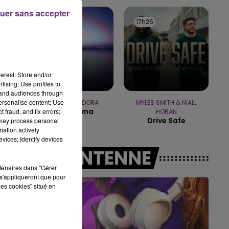
LE BEST OF DE LA FAMIL
uer sans accepter
CHAMPAGNE FM
17h28
17h28
17h25
17h25
erest: Store and/or
tising; Use profiles to
tand audiences through
personalise content; Use
DISIZ & THEODORA
MYLES SMITH & NIALL
Melodrama
 fraud, and fix errors;
HORAN
Drive Safe
 may process personal
mation actively
vices; Identify devices
A L'ANTENNE
rtenaires dans "Gérer
s'appliqueront que pour
les cookies" situé en