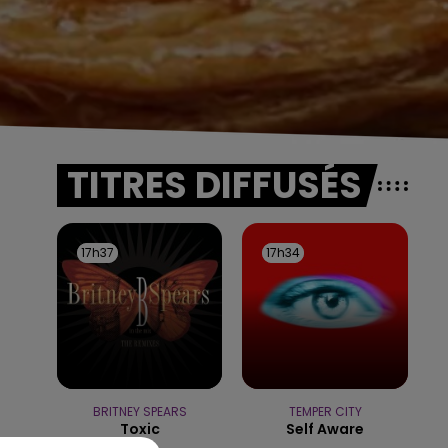
TITRES DIFFUSÉS
17h37
17h37
17h34
17h34
BRITNEY SPEARS
TEMPER CITY
Toxic
Self Aware
5h00 - 6h00