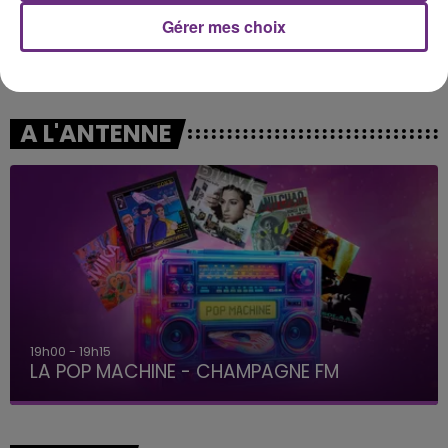
Gérer mes choix
CRAIG DAVID
JEREMY FREROT
Walking Away
Frerot
A L'ANTENNE
19h15 - 20h00
LA RADIO POP