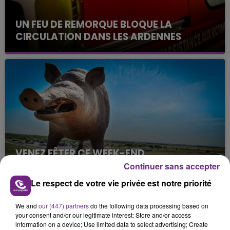
UN FEU DE REMORQUE BLOQUE LA
CIRCULATION DANS LES ARDENNES
Un feu de remorque s'est déclaré ce mercredi en
fin de matinée sur l'A34.
VENEZ FÊTER CE WEEK-END
L'ANNIVERSAIRE DE WOINIC
Continuer sans accepter
Ce samedi 8 août sera un grand jour :
Le respect de votre vie privée est notre priorité
l'anniversaire du plus gros sanglier du monde.
Une fête est donc organisée et vous êtes tous
We and
our (447) partners
do the following data processing based on
TITRES DIFFUSÉS
conviés !
your consent and/or our legitimate interest: Store and/or access
information on a device; Use limited data to select advertising; Create