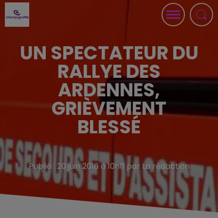
UN SPECTATEUR DU
RALLYE DES
ARDENNES,
GRIÈVEMENT
BLESSÉ
Publié : 20 juin 2016 à 10h11 par La rédaction