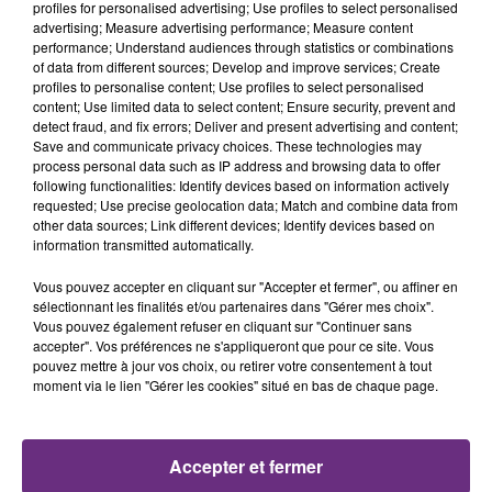
profiles for personalised advertising; Use profiles to select personalised
10h44
10h44
10h41
10h41
advertising; Measure advertising performance; Measure content
performance; Understand audiences through statistics or combinations
of data from different sources; Develop and improve services; Create
profiles to personalise content; Use profiles to select personalised
content; Use limited data to select content; Ensure security, prevent and
detect fraud, and fix errors; Deliver and present advertising and content;
Save and communicate privacy choices. These technologies may
process personal data such as IP address and browsing data to offer
following functionalities: Identify devices based on information actively
requested; Use precise geolocation data; Match and combine data from
other data sources; Link different devices; Identify devices based on
information transmitted automatically.
RIHANNA FEAT. CALVIN HARRIS
ALEX WARREN
We Found Love
Fever Dream
Vous pouvez accepter en cliquant sur "Accepter et fermer", ou affiner en
sélectionnant les finalités et/ou partenaires dans "Gérer mes choix".
10h38
10h38
10h35
10h35
Vous pouvez également refuser en cliquant sur "Continuer sans
accepter". Vos préférences ne s'appliqueront que pour ce site. Vous
pouvez mettre à jour vos choix, ou retirer votre consentement à tout
moment via le lien "Gérer les cookies" situé en bas de chaque page.
Accepter et fermer