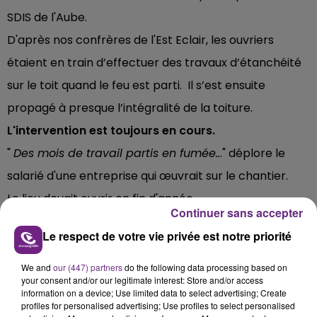
SDIS de l'Aube.
D'après nos confrères de l'Est Eclair, les ouvriers
étaient en train d’effectuer des travaux d’étanchéité
sur le toit quand le feu est parti. Il s’est ensuite
propagé à presque l’intégralité de la toiture.
L'intervention est toujours en cours.
"
Des mois de travail partis en fumée..
." déplore le
salarié d'une entreprise qui œuvrait sur le chantier.
Le lieu devait ouvrir en fin d'année.
Continuer sans accepter
Le respect de votre vie privée est notre priorité
FIL D'ACTU
We and
our (447) partners
do the following data processing based on
your consent and/or our legitimate interest: Store and/or access
information on a device; Use limited data to select advertising; Create
profiles for personalised advertising; Use profiles to select personalised