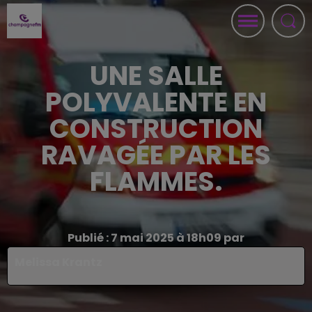
UNE SALLE
POLYVALENTE EN
CONSTRUCTION
RAVAGÉE PAR LES
FLAMMES.
Publié : 7 mai 2025 à 18h09 par
Melissa Krantz