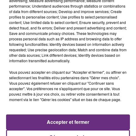
advertising; Measure advertising performance; Measure content
performance; Understand audiences through statistics or combinations
of data from different sources; Develop and improve services; Create
profiles to personalise content; Use profiles to select personalised
content; Use limited data to select content; Ensure security, prevent and
detect fraud, and fix errors; Deliver and present advertising and content;
Save and communicate privacy choices. These technologies may
process personal data such as IP address and browsing data to offer
20h36
SI TOUT LE MONDE FAIT ÇA, MOI L'ANNÉE
following functionalities: Identify devices based on information actively
requested; Use precise geolocation data; Match and combine data from
PROCHAINE JE VENDANGE EN...
other data sources; Link different devices; Identify devices based on
La vendange en Champagne a débuté ce jeudi 6
information transmitted automatically.
août dans la commune de Montgueux (Aube). Du
Vous pouvez accepter en cliquant sur "Accepter et fermer", ou affiner en
jamais vu !
sélectionnant les finalités et/ou partenaires dans "Gérer mes choix".
Vous pouvez également refuser en cliquant sur "Continuer sans
accepter". Vos préférences ne s'appliqueront que pour ce site. Vous
pouvez mettre à jour vos choix, ou retirer votre consentement à tout
moment via le lien "Gérer les cookies" situé en bas de chaque page.
14h39
L'INSPECTION DU TRAVAIL RAPPELLE À
Accepter et fermer
L'ORDRE SUR LES CONDITIONS DE...