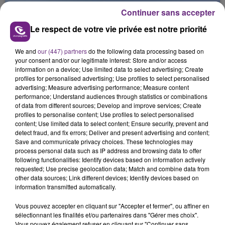
Continuer sans accepter
Le respect de votre vie privée est notre priorité
We and
our (447) partners
do the following data processing based on
your consent and/or our legitimate interest: Store and/or access
information on a device; Use limited data to select advertising; Create
L'INSPECTION DU TRAVAIL RAPPELLE À
profiles for personalised advertising; Use profiles to select personalised
L'ORDRE SUR LES CONDITIONS DE...
advertising; Measure advertising performance; Measure content
performance; Understand audiences through statistics or combinations
Alors que les dates de début des vendange 2026
of data from different sources; Develop and improve services; Create
s'est avéré être plus précoce que prévu,
profiles to personalise content; Use profiles to select personalised
l'inspection du Travail en profite pour rappeler
content; Use limited data to select content; Ensure security, prevent and
TITRES DIFFUSÉS
detect fraud, and fix errors; Deliver and present advertising and content;
les conditions de...
Save and communicate privacy choices. These technologies may
process personal data such as IP address and browsing data to offer
following functionalities: Identify devices based on information actively
1h23
1h23
1h20
1h20
requested; Use precise geolocation data; Match and combine data from
other data sources; Link different devices; Identify devices based on
information transmitted automatically.
Vous pouvez accepter en cliquant sur "Accepter et fermer", ou affiner en
sélectionnant les finalités et/ou partenaires dans "Gérer mes choix".
Vous pouvez également refuser en cliquant sur "Continuer sans