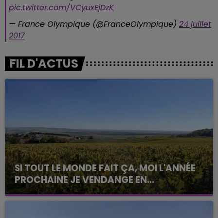
pic.twitter.com/VCyuxEjDzK
— France Olympique (@FranceOlympique)
24 juillet
2017
FIL D'ACTUS
SI TOUT LE MONDE FAIT ÇA, MOI L'ANNÉE
PROCHAINE JE VENDANGE EN...
La vendange en Champagne a débuté ce jeudi 6
août dans la commune de Montgueux (Aube). Du
jamais vu !