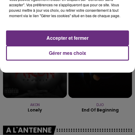
accepter". Vos préférences ne s'appliqueront que pour ce site. Vous
pouvez mettre à jour vos choix, ou retirer votre consentement à tout
moment via le lien "Gérer les cookies" situé en bas de chaque page.
IMAGINE DRAGONS
ORIA
Demons
Soiree Mondaine
Accepter et fermer
1h16
1h16
1h14
1h14
Gérer mes choix
AKON
DJO
Lonely
End Of Beginning
A L'ANTENNE