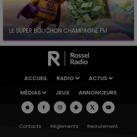
LE SUPER BOUCHON CHAMPAGNE FM
avec La Famille Champagne FM, à 8H10
ACCUEIL
RADIO
ACTUS
MÉDIAS
JEUX
ANNONCEURS
Contacts
Règlements
Recrutement