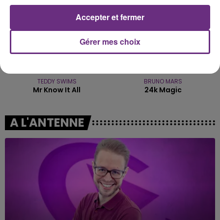
Accepter et fermer
Gérer mes choix
TEDDY SWIMS
BRUNO MARS
Mr Know It All
24k Magic
A L'ANTENNE