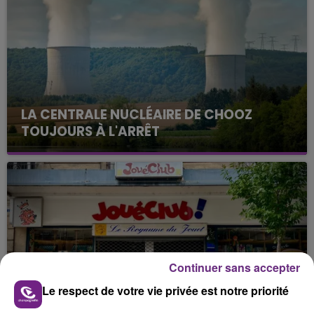
LA CENTRALE NUCLÉAIRE DE CHOOZ
TOUJOURS À L'ARRÊT
Cela fait déjà une semaine que la centrale
nucléaire ardennaise est à l'arrêt. Une situation
justifiée par la sécheresse intense qui est toujours
présente.
Continuer sans accepter
LE MAGASIN JOUÉCLUB DE REIMS FERME
Le respect de votre vie privée est notre priorité
SES PORTES