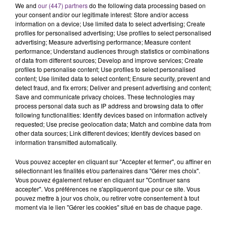
We and
our (447) partners
do the following data processing based on
C'était l'une des institutions du centre-ville
your consent and/or our legitimate interest: Store and/or access
rémois. Le magasin JouéClub est contraint de
information on a device; Use limited data to select advertising; Create
fermer ses portes.
profiles for personalised advertising; Use profiles to select personalised
TITRES DIFFUSÉS
advertising; Measure advertising performance; Measure content
performance; Understand audiences through statistics or combinations
of data from different sources; Develop and improve services; Create
profiles to personalise content; Use profiles to select personalised
5h40
5h40
5h37
5h37
content; Use limited data to select content; Ensure security, prevent and
detect fraud, and fix errors; Deliver and present advertising and content;
Save and communicate privacy choices. These technologies may
process personal data such as IP address and browsing data to offer
following functionalities: Identify devices based on information actively
requested; Use precise geolocation data; Match and combine data from
other data sources; Link different devices; Identify devices based on
information transmitted automatically.
Vous pouvez accepter en cliquant sur "Accepter et fermer", ou affiner en
sélectionnant les finalités et/ou partenaires dans "Gérer mes choix".
JULIEN LIEB
AVA MAX
Vous pouvez également refuser en cliquant sur "Continuer sans
Dis-Moi Ou
Who's Laughing Now
accepter". Vos préférences ne s'appliqueront que pour ce site. Vous
pouvez mettre à jour vos choix, ou retirer votre consentement à tout
moment via le lien "Gérer les cookies" situé en bas de chaque page.
5h34
5h34
5h30
5h30