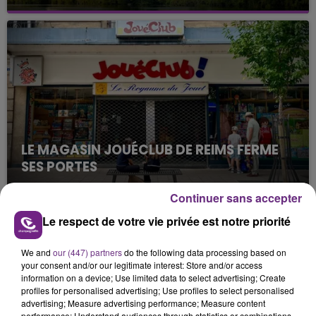
Cela fait déjà une semaine que la centrale
nucléaire ardennaise est à l'arrêt. Une situation
justifiée par la sécheresse intense qui est toujours
présente.
LE MAGASIN JOUÉCLUB DE REIMS FERME
SES PORTES
C'était l'une des institutions du centre-ville
Continuer sans accepter
rémois. Le magasin JouéClub est contraint de
fermer ses portes.
Le respect de votre vie privée est notre priorité
TITRES DIFFUSÉS
We and
our (447) partners
do the following data processing based on
your consent and/or our legitimate interest: Store and/or access
14h38
14h38
14h34
14h34
information on a device; Use limited data to select advertising; Create
profiles for personalised advertising; Use profiles to select personalised
advertising; Measure advertising performance; Measure content
performance; Understand audiences through statistics or combinations