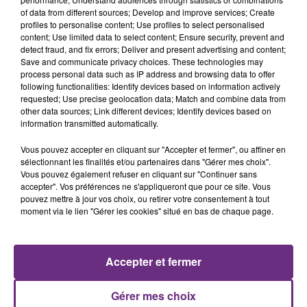
of data from different sources; Develop and improve services; Create
profiles to personalise content; Use profiles to select personalised
content; Use limited data to select content; Ensure security, prevent and
detect fraud, and fix errors; Deliver and present advertising and content;
Save and communicate privacy choices. These technologies may
process personal data such as IP address and browsing data to offer
following functionalities: Identify devices based on information actively
AMY MACDONALD
NAÏKA
requested; Use precise geolocation data; Match and combine data from
This Is The Life
One Track Mind
other data sources; Link different devices; Identify devices based on
information transmitted automatically.
14h28
14h28
14h25
14h25
Vous pouvez accepter en cliquant sur "Accepter et fermer", ou affiner en
sélectionnant les finalités et/ou partenaires dans "Gérer mes choix".
Vous pouvez également refuser en cliquant sur "Continuer sans
accepter". Vos préférences ne s'appliqueront que pour ce site. Vous
pouvez mettre à jour vos choix, ou retirer votre consentement à tout
moment via le lien "Gérer les cookies" situé en bas de chaque page.
Accepter et fermer
DJO
TAYLOR SWIFT
End Of Beginning
Elizabeth Taylor
Gérer mes choix