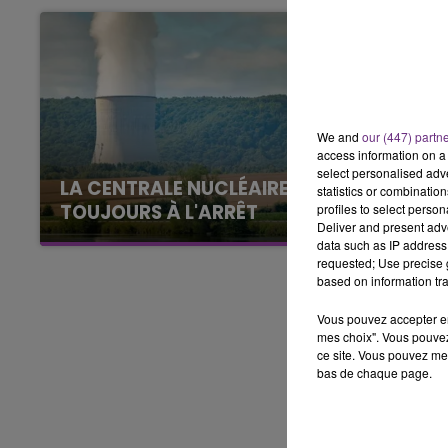
5h00 - 6h00
LE BEST OF DE LA FAMILLE
CHAMPAGNE FM
We and
our (447) partn
access information on a 
select personalised ad
LA CENTRALE NUCLÉAIRE DE CHOOZ
statistics or combinatio
TOUJOURS À L'ARRÊT
profiles to select person
Deliver and present adv
Cela fait déjà une semaine que la centrale
data such as IP address 
nucléaire ardennaise est à l'arrêt. Une situation
requested; Use precise g
based on information tra
justifiée par la sécheresse intense qui est
toujours présente.
Vous pouvez accepter en 
mes choix". Vous pouvez
ce site. Vous pouvez met
bas de chaque page.