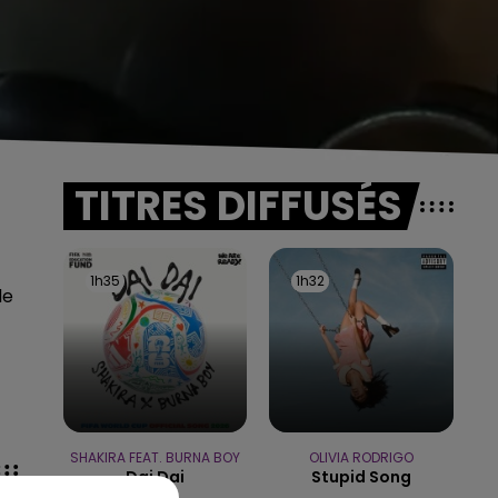
TITRES DIFFUSÉS
1h35
1h35
1h32
1h32
de
SHAKIRA FEAT. BURNA BOY
OLIVIA RODRIGO
Dai Dai
Stupid Song