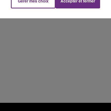
Gérer mes choix
Accepter et fermer
10h00 - 14h00
LE TICKET DE CAISSE