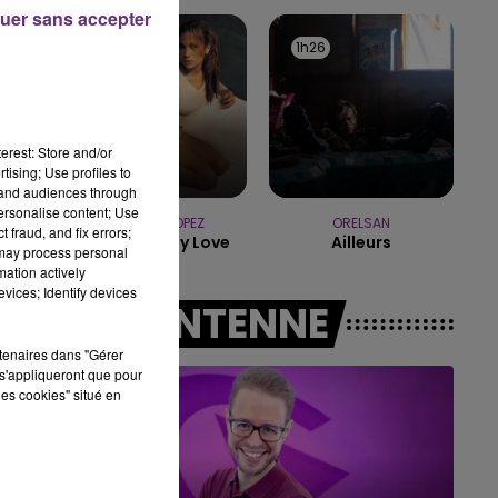
uer sans accepter
10h00 - 14h00
1h29
1h29
1h26
1h26
LE TICKET DE CAISSE
erest: Store and/or
tising; Use profiles to
tand audiences through
personalise content; Use
JENNIFER LOPEZ
ORELSAN
 fraud, and fix errors;
If You Had My Love
Ailleurs
 may process personal
mation actively
vices; Identify devices
A L'ANTENNE
rtenaires dans "Gérer
s'appliqueront que pour
les cookies" situé en