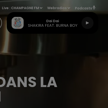
Live :
CHAMPAGNE FM
Webradios
Podcasts
Dai Dai
SHAKIRA FEAT. BURNA BOY
DANS LA
N