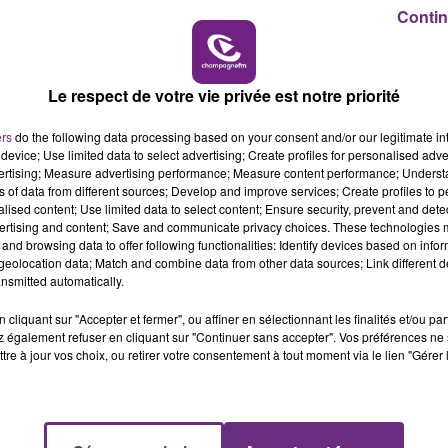
Contin
6h00 - 10h00
LA FAMILLE
Le respect de votre vie privée est notre priorité
ers
do the following data processing based on your consent and/or our legitimate int
device; Use limited data to select advertising; Create profiles for personalised adver
vertising; Measure advertising performance; Measure content performance; Unders
LE MAGASIN JOUÉCLUB DE REIMS FERME
ns of data from different sources; Develop and improve services; Create profiles to 
SES PORTES
alised content; Use limited data to select content; Ensure security, prevent and detect
ertising and content; Save and communicate privacy choices. These technologies
C'était l'une des institutions du centre-ville
and browsing data to offer following functionalities: Identify devices based on infor
rémois. Le magasin JouéClub est contraint de
eolocation data; Match and combine data from other data sources; Link different de
nsmitted automatically.
fermer ses portes.
cliquant sur "Accepter et fermer", ou affiner en sélectionnant les finalités et/ou pa
 également refuser en cliquant sur "Continuer sans accepter". Vos préférences ne 
tre à jour vos choix, ou retirer votre consentement à tout moment via le lien "Gérer 