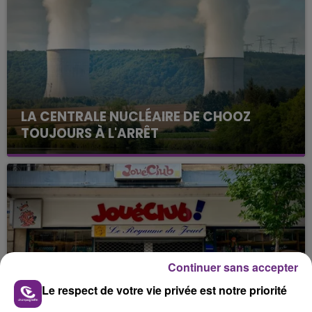
LA CENTRALE NUCLÉAIRE DE CHOOZ
TOUJOURS À L'ARRÊT
Cela fait déjà une semaine que la centrale
nucléaire ardennaise est à l'arrêt. Une situation
justifiée par la sécheresse intense qui est toujours
présente.
Continuer sans accepter
LE MAGASIN JOUÉCLUB DE REIMS FERME
Le respect de votre vie privée est notre priorité
SES PORTES