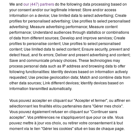
We and
our (447) partners
do the following data processing based on
C'était l'une des institutions du centre-ville
your consent and/or our legitimate interest: Store and/or access
rémois. Le magasin JouéClub est contraint de
information on a device; Use limited data to select advertising; Create
fermer ses portes.
profiles for personalised advertising; Use profiles to select personalised
TITRES DIFFUSÉS
advertising; Measure advertising performance; Measure content
performance; Understand audiences through statistics or combinations
of data from different sources; Develop and improve services; Create
profiles to personalise content; Use profiles to select personalised
15h07
15h07
15h04
15h04
content; Use limited data to select content; Ensure security, prevent and
detect fraud, and fix errors; Deliver and present advertising and content;
Save and communicate privacy choices. These technologies may
process personal data such as IP address and browsing data to offer
following functionalities: Identify devices based on information actively
requested; Use precise geolocation data; Match and combine data from
other data sources; Link different devices; Identify devices based on
information transmitted automatically.
Vous pouvez accepter en cliquant sur "Accepter et fermer", ou affiner en
sélectionnant les finalités et/ou partenaires dans "Gérer mes choix".
OFENBACH & STARSAILOR
CALOGERO
Vous pouvez également refuser en cliquant sur "Continuer sans
Four To The Floor
En Apesanteur
accepter". Vos préférences ne s'appliqueront que pour ce site. Vous
pouvez mettre à jour vos choix, ou retirer votre consentement à tout
moment via le lien "Gérer les cookies" situé en bas de chaque page.
15h01
15h01
14h58
14h58