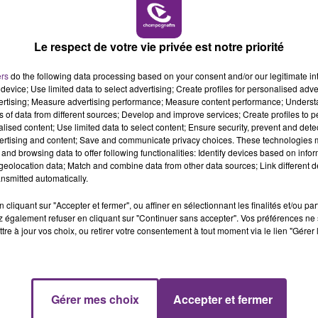
6h00 - 10h00
LA FAMILLE
Le respect de votre vie privée est notre priorité
ers
do the following data processing based on your consent and/or our legitimate int
device; Use limited data to select advertising; Create profiles for personalised adver
LE MAGASIN JOUÉCLUB DE REIMS FERME
vertising; Measure advertising performance; Measure content performance; Unders
SES PORTES
ns of data from different sources; Develop and improve services; Create profiles to 
C'était l'une des institutions du centre-ville
alised content; Use limited data to select content; Ensure security, prevent and detect
ertising and content; Save and communicate privacy choices. These technologies
rémois. Le magasin JouéClub est contraint de
and browsing data to offer following functionalities: Identify devices based on infor
fermer ses portes.
eolocation data; Match and combine data from other data sources; Link different de
nsmitted automatically.
cliquant sur "Accepter et fermer", ou affiner en sélectionnant les finalités et/ou pa
 également refuser en cliquant sur "Continuer sans accepter". Vos préférences ne 
tre à jour vos choix, ou retirer votre consentement à tout moment via le lien "Gérer 
10h00 - 14h00
Gérer mes choix
Accepter et fermer
LE TICKET DE CAISSE