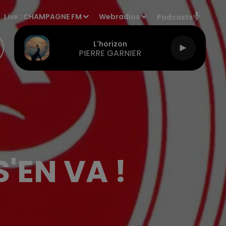
Live :
CHAMPAGNE FM
Webradios
Podcasts
L'horizon
PIERRE GARNIER
S'EN VA !