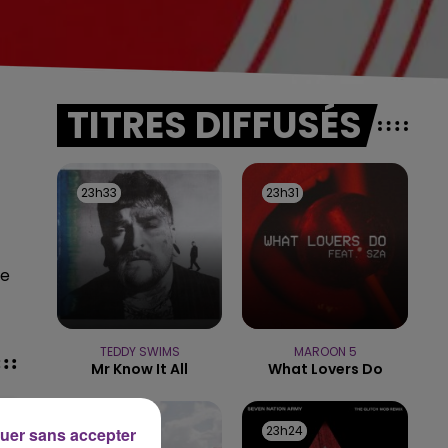
TITRES DIFFUSÉS
23h33
23h33
23h31
23h31
ue
TEDDY SWIMS
MAROON 5
Mr Know It All
What Lovers Do
23h28
23h28
23h24
23h24
uer sans accepter