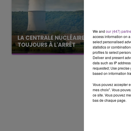
LE BEST OF DE LA FAMILLE
CHAMPAGNE FM
We and
our (447) partn
access information on a 
LA CENTRALE NUCLÉAIRE DE CHOOZ
select personalised ad
TOUJOURS À L'ARRÊT
statistics or combinatio
Cela fait déjà une semaine que la centrale
profiles to select person
Deliver and present adv
nucléaire ardennaise est à l'arrêt. Une situation
data such as IP address 
justifiée par la sécheresse intense qui est
requested; Use precise g
toujours présente.
based on information tra
Vous pouvez accepter en 
mes choix". Vous pouvez
ce site. Vous pouvez met
bas de chaque page.
LE
6h00 - 10h00
La Famille