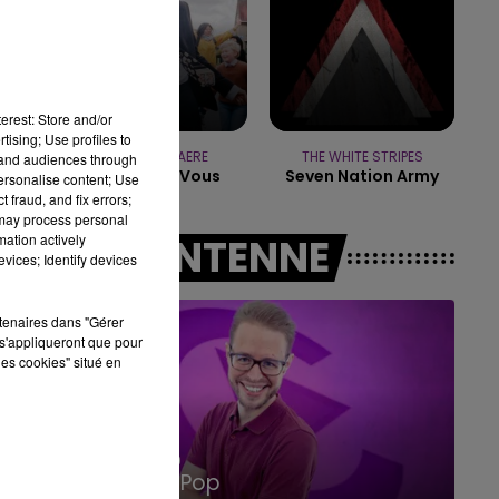
10h00 - 14h00
LE TICKET DE CAISSE
erest: Store and/or
tising; Use profiles to
PIERRE DE MAERE
THE WHITE STRIPES
tand audiences through
Je Pense A Vous
Seven Nation Army
personalise content; Use
 fraud, and fix errors;
 may process personal
mation actively
A L'ANTENNE
vices; Identify devices
rtenaires dans "Gérer
s'appliqueront que pour
les cookies" situé en
14h00 - 15h00
La Radio Pop