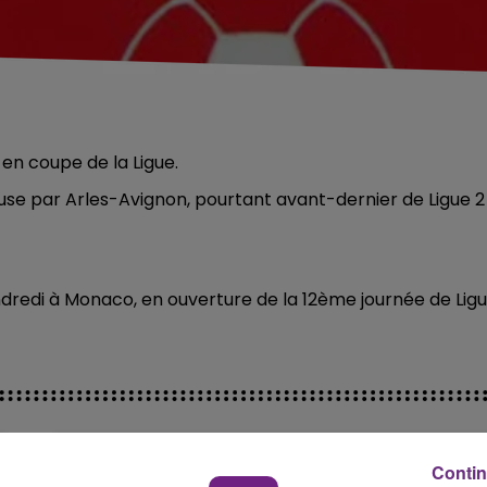
 en coupe de la Ligue.
ouse par Arles-Avignon, pourtant avant-dernier de Ligue 2
redi à Monaco, en ouverture de la 12ème journée de Lig
Contin