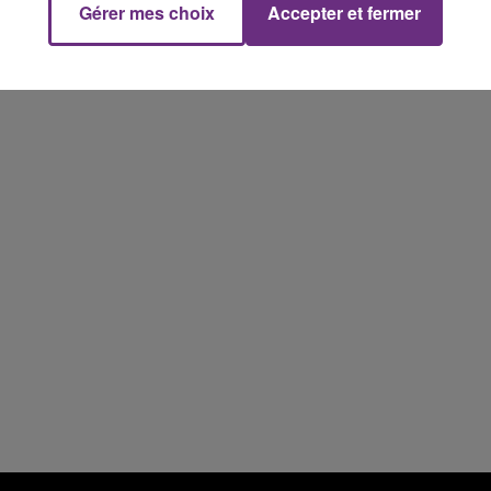
Gérer mes choix
Accepter et fermer
19h15 - 20h00
NE FM
LA RADIO POP