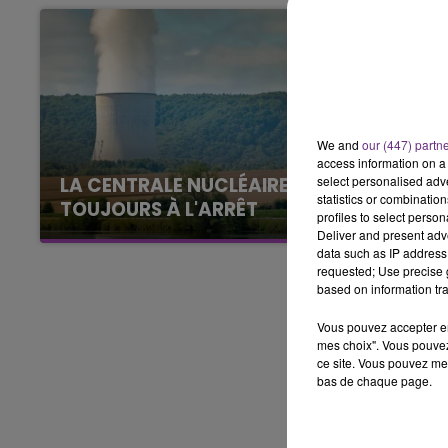
15h00 - 19h00
LE CLUB CHAMPAGNE FM
We and
our (447) partn
access information on a 
select personalised ad
LA CENTRALE NUCLÉAIRE DE CHOOZ
statistics or combinatio
TOUJOURS À L'ARRÊT
profiles to select person
Cela fait déjà une semaine que la centrale
Deliver and present adv
data such as IP address 
nucléaire ardennaise est à l'arrêt. Une situation
requested; Use precise g
justifiée par la sécheresse intense qui est
based on information tra
toujours présente.
Vous pouvez accepter en 
mes choix". Vous pouvez
ce site. Vous pouvez met
bas de chaque page.