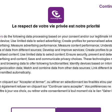
Contin
19h00 - 19h15
LA POP MACHINE - CHAMPAGNE FM
Le respect de votre vie privée est notre priorité
ers
do the following data processing based on your consent and/or our legitimate int
device; Use limited data to select advertising; Create profiles for personalised adver
vertising; Measure advertising performance; Measure content performance; Unders
LE MAGASIN JOUÉCLUB DE REIMS FERME
ns of data from different sources; Develop and improve services; Create profiles to 
SES PORTES
alised content; Use limited data to select content; Ensure security, prevent and detect
C'était l'une des institutions du centre-ville
ertising and content; Save and communicate privacy choices. These technologies
and browsing data to offer following functionalities: Identify devices based on infor
rémois. Le magasin JouéClub est contraint de
eolocation data; Match and combine data from other data sources; Link different de
fermer ses portes.
nsmitted automatically.
cliquant sur "Accepter et fermer", ou affiner en sélectionnant les finalités et/ou pa
 également refuser en cliquant sur "Continuer sans accepter". Vos préférences ne 
tre à jour vos choix, ou retirer votre consentement à tout moment via le lien "Gérer 