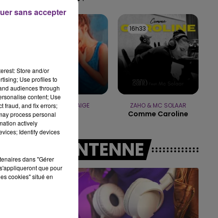
uer sans accepter
19h15 - 20h00
LA RADIO POP
16h36
16h36
16h33
16h33
erest: Store and/or
tising; Use profiles to
tand audiences through
personalise content; Use
 fraud, and fix errors;
JENNIFER PAIGE
ZAHO & MC SOLAAR
Crush
Comme Caroline
 may process personal
mation actively
vices; Identify devices
A L'ANTENNE
rtenaires dans "Gérer
s'appliqueront que pour
les cookies" situé en