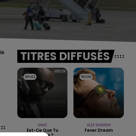
TITRES DIFFUSÉS
is
16h42
16h42
16h39
16h39
GIMS
ALEX WARREN
Est-Ce Que Tu
Fever Dream
M'aimes ?