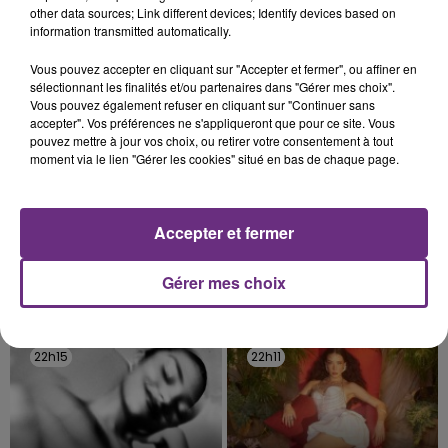
fermer ses portes.
other data sources; Link different devices; Identify devices based on
TITRES DIFFUSÉS
information transmitted automatically.
Vous pouvez accepter en cliquant sur "Accepter et fermer", ou affiner en
sélectionnant les finalités et/ou partenaires dans "Gérer mes choix".
22h20
22h20
22h18
22h18
Vous pouvez également refuser en cliquant sur "Continuer sans
accepter". Vos préférences ne s'appliqueront que pour ce site. Vous
pouvez mettre à jour vos choix, ou retirer votre consentement à tout
moment via le lien "Gérer les cookies" situé en bas de chaque page.
Accepter et fermer
Gérer mes choix
ALANIS MORISSETTE
MANON LISA
Ironic
Le Petit Pecheur
22h15
22h15
22h11
22h11