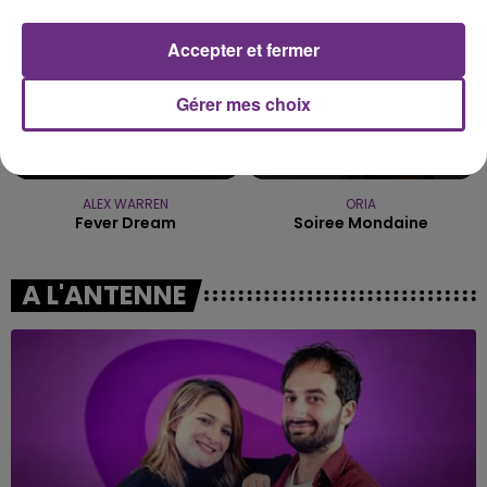
Accepter et fermer
Gérer mes choix
ALEX WARREN
ORIA
Fever Dream
Soiree Mondaine
A L'ANTENNE