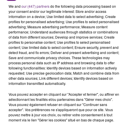
L'ORDRE SUR LES CONDITIONS DE...
We and
our (447) partners
do the following data processing based on
Alors que les dates de début des vendange 2026
your consent and/or our legitimate interest: Store and/or access
information on a device; Use limited data to select advertising; Create
s'est avéré être plus précoce que prévu,
profiles for personalised advertising; Use profiles to select personalised
l'inspection du Travail en profite pour rappeler
TITRES DIFFUSÉS
advertising; Measure advertising performance; Measure content
les conditions de...
performance; Understand audiences through statistics or combinations
of data from different sources; Develop and improve services; Create
profiles to personalise content; Use profiles to select personalised
9h11
9h11
9h08
9h08
content; Use limited data to select content; Ensure security, prevent and
detect fraud, and fix errors; Deliver and present advertising and content;
Save and communicate privacy choices. These technologies may
process personal data such as IP address and browsing data to offer
following functionalities: Identify devices based on information actively
requested; Use precise geolocation data; Match and combine data from
other data sources; Link different devices; Identify devices based on
information transmitted automatically.
Vous pouvez accepter en cliquant sur "Accepter et fermer", ou affiner en
sélectionnant les finalités et/ou partenaires dans "Gérer mes choix".
Vous pouvez également refuser en cliquant sur "Continuer sans
TAYLOR SWIFT
BRICE CONRAD
I Knew It, I Knew You
Oh La
accepter". Vos préférences ne s'appliqueront que pour ce site. Vous
pouvez mettre à jour vos choix, ou retirer votre consentement à tout
moment via le lien "Gérer les cookies" situé en bas de chaque page.
9h04
9h04
8h57
8h57