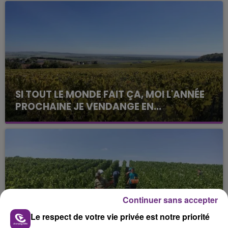
SI TOUT LE MONDE FAIT ÇA, MOI L'ANNÉE
PROCHAINE JE VENDANGE EN...
La vendange en Champagne a débuté ce jeudi 6
août dans la commune de Montgueux (Aube). Du
jamais vu !
Continuer sans accepter
Le respect de votre vie privée est notre priorité
L'INSPECTION DU TRAVAIL RAPPELLE À