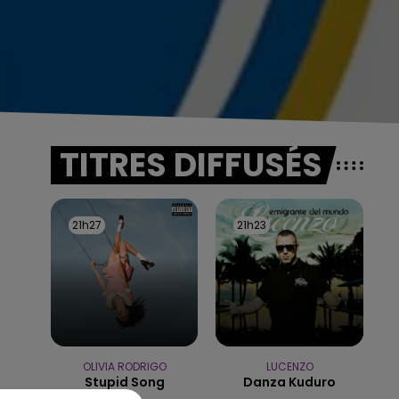
TITRES DIFFUSÉS
21h27
21h27
21h23
21h23
OLIVIA RODRIGO
LUCENZO
Stupid Song
Danza Kuduro