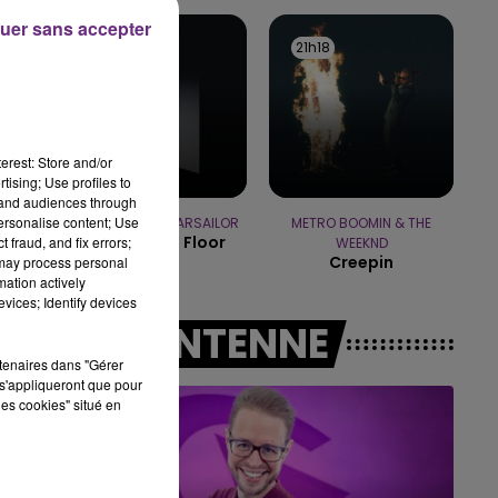
10h00 - 14h00
uer sans accepter
LE TICKET DE CAISSE
21h20
21h20
21h18
21h18
erest: Store and/or
tising; Use profiles to
tand audiences through
personalise content; Use
OFENBACH & STARSAILOR
METRO BOOMIN & THE
Four To The Floor
 fraud, and fix errors;
WEEKND
Creepin
 may process personal
mation actively
vices; Identify devices
A L'ANTENNE
rtenaires dans "Gérer
s'appliqueront que pour
les cookies" situé en