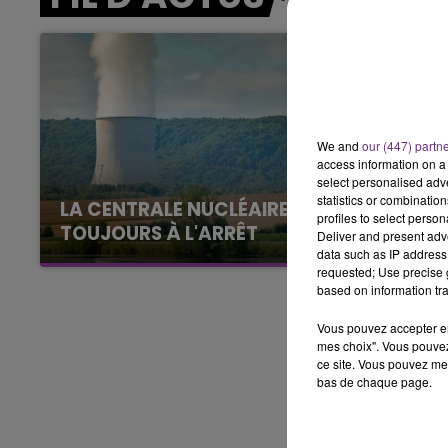
LE BEST OF DE LA FAMILLE
CHAMPAGNE FM
We and
our (447) partn
access information on a 
select personalised ad
statistics or combinatio
LA CENTRALE NUCLÉAIRE DE CHOOZ
profiles to select person
TOUJOURS À L'ARRÊT
Deliver and present adv
data such as IP address 
Cela fait déjà une semaine que la centrale
requested; Use precise g
nucléaire ardennaise est à l'arrêt. Une situation
based on information tra
justifiée par la sécheresse intense qui est
Vous pouvez accepter en 
toujours présente.
mes choix". Vous pouvez
ce site. Vous pouvez met
bas de chaque page.