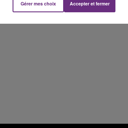
Gérer mes choix
Accepter et fermer
10h00 - 14h00
LE TICKET DE CAISSE