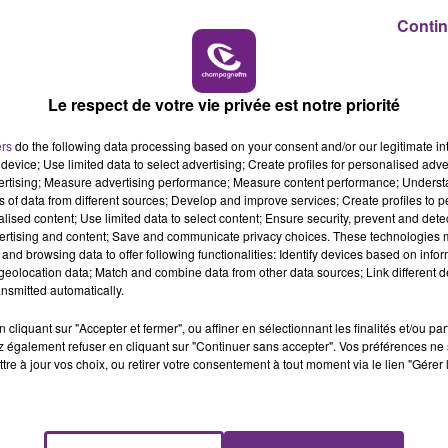
6h00 - 10h00
Contin
LA FAMILLE
Le respect de votre vie privée est notre priorité
ers
do the following data processing based on your consent and/or our legitimate int
device; Use limited data to select advertising; Create profiles for personalised adver
vertising; Measure advertising performance; Measure content performance; Unders
ns of data from different sources; Develop and improve services; Create profiles to 
LE MAGASIN JOUÉCLUB DE REIMS FERME
alised content; Use limited data to select content; Ensure security, prevent and detect
SES PORTES
ertising and content; Save and communicate privacy choices. These technologies
and browsing data to offer following functionalities: Identify devices based on infor
C'était l'une des institutions du centre-ville
eolocation data; Match and combine data from other data sources; Link different de
rémois. Le magasin JouéClub est contraint de
nsmitted automatically.
fermer ses portes.
cliquant sur "Accepter et fermer", ou affiner en sélectionnant les finalités et/ou pa
 également refuser en cliquant sur "Continuer sans accepter". Vos préférences ne 
tre à jour vos choix, ou retirer votre consentement à tout moment via le lien "Gérer 