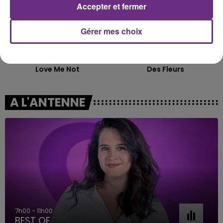
Accepter et fermer
Gérer mes choix
RAVYN LENAE
TOVE LO & STROMAE
Love Me Not
Des Fleurs
A L'ANTENNE
7h00 - 11h00
BEST OF