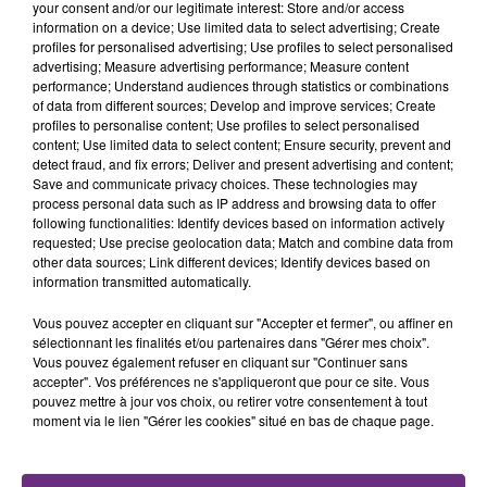
fermer ses portes.
your consent and/or our legitimate interest: Store and/or access
TITRES DIFFUSÉS
information on a device; Use limited data to select advertising; Create
profiles for personalised advertising; Use profiles to select personalised
advertising; Measure advertising performance; Measure content
10h03
10h03
10h00
10h00
performance; Understand audiences through statistics or combinations
of data from different sources; Develop and improve services; Create
profiles to personalise content; Use profiles to select personalised
content; Use limited data to select content; Ensure security, prevent and
detect fraud, and fix errors; Deliver and present advertising and content;
Save and communicate privacy choices. These technologies may
process personal data such as IP address and browsing data to offer
following functionalities: Identify devices based on information actively
requested; Use precise geolocation data; Match and combine data from
other data sources; Link different devices; Identify devices based on
information transmitted automatically.
CHARLIE PUTH FEAT. MEGHAN
ALEX WARREN
Vous pouvez accepter en cliquant sur "Accepter et fermer", ou affiner en
Fever Dream
TRAINOR
sélectionnant les finalités et/ou partenaires dans "Gérer mes choix".
Marvin Gaye
Vous pouvez également refuser en cliquant sur "Continuer sans
accepter". Vos préférences ne s'appliqueront que pour ce site. Vous
9h58
9h58
9h50
9h50
pouvez mettre à jour vos choix, ou retirer votre consentement à tout
moment via le lien "Gérer les cookies" situé en bas de chaque page.