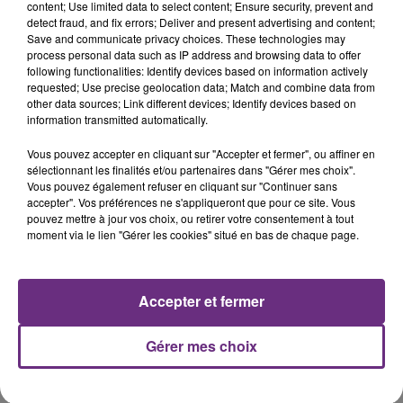
content; Use limited data to select content; Ensure security, prevent and
detect fraud, and fix errors; Deliver and present advertising and content;
Save and communicate privacy choices. These technologies may
process personal data such as IP address and browsing data to offer
following functionalities: Identify devices based on information actively
requested; Use precise geolocation data; Match and combine data from
LE MAGASIN JOUÉCLUB DE REIMS FERME
other data sources; Link different devices; Identify devices based on
information transmitted automatically.
SES PORTES
C'était l'une des institutions du centre-ville
Vous pouvez accepter en cliquant sur "Accepter et fermer", ou affiner en
rémois. Le magasin JouéClub est contraint de
sélectionnant les finalités et/ou partenaires dans "Gérer mes choix".
Vous pouvez également refuser en cliquant sur "Continuer sans
fermer ses portes.
TITRES DIFFUSÉS
accepter". Vos préférences ne s'appliqueront que pour ce site. Vous
pouvez mettre à jour vos choix, ou retirer votre consentement à tout
moment via le lien "Gérer les cookies" situé en bas de chaque page.
14h06
14h06
14h02
14h02
Accepter et fermer
Gérer mes choix