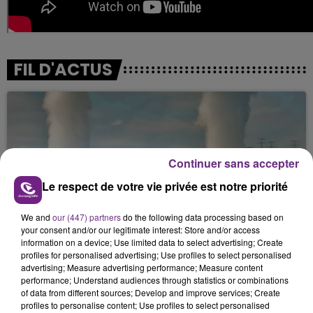
FIL D'ACTUS
Continuer sans accepter
Le respect de votre vie privée est notre priorité
LA CENTRALE NUCLÉAIRE DE CHOOZ
We and
our (447) partners
do the following data processing based on
your consent and/or our legitimate interest: Store and/or access
TOUJOURS À L'ARRÊT
information on a device; Use limited data to select advertising; Create
Cela fait déjà une semaine que la centrale
profiles for personalised advertising; Use profiles to select personalised
advertising; Measure advertising performance; Measure content
nucléaire ardennaise est à l'arrêt. Une situation
performance; Understand audiences through statistics or combinations
justifiée par la sécheresse intense qui est toujours
of data from different sources; Develop and improve services; Create
présente.
profiles to personalise content; Use profiles to select personalised