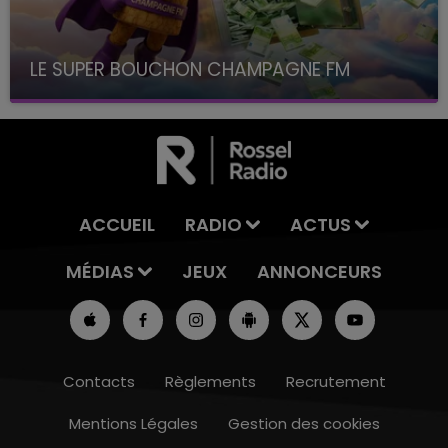
LE SUPER BOUCHON CHAMPAGNE FM
avec La Famille Champagne FM, à 8H10
ACCUEIL
RADIO
ACTUS
MÉDIAS
JEUX
ANNONCEURS
Contacts
Règlements
Recrutement
Mentions Légales
Gestion des cookies