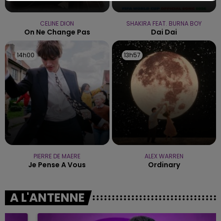
CELINE DION
SHAKIRA FEAT. BURNA BOY
On Ne Change Pas
Dai Dai
14h00
14h00
13h57
13h57
PIERRE DE MAERE
ALEX WARREN
Je Pense A Vous
Ordinary
A L'ANTENNE