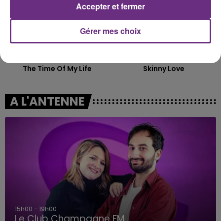
Accepter et fermer
Gérer mes choix
BENSON BOONE
BIRDY
The Time Of My Life
Skinny Love
A L'ANTENNE
15h00 - 19h00
Le Club Champagne FM