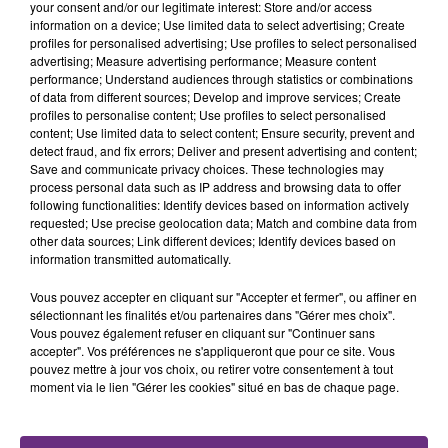
your consent and/or our legitimate interest: Store and/or access
l'inspection du Travail en profite pour rappeler
information on a device; Use limited data to select advertising; Create
TITRES DIFFUSÉS
les conditions de...
profiles for personalised advertising; Use profiles to select personalised
advertising; Measure advertising performance; Measure content
performance; Understand audiences through statistics or combinations
6h35
6h35
6h30
6h30
of data from different sources; Develop and improve services; Create
profiles to personalise content; Use profiles to select personalised
content; Use limited data to select content; Ensure security, prevent and
detect fraud, and fix errors; Deliver and present advertising and content;
Save and communicate privacy choices. These technologies may
process personal data such as IP address and browsing data to offer
following functionalities: Identify devices based on information actively
requested; Use precise geolocation data; Match and combine data from
other data sources; Link different devices; Identify devices based on
information transmitted automatically.
Vous pouvez accepter en cliquant sur "Accepter et fermer", ou affiner en
ALEX WARREN
ALICIA KEYS
sélectionnant les finalités et/ou partenaires dans "Gérer mes choix".
Fever Dream
Girl On Fire
Vous pouvez également refuser en cliquant sur "Continuer sans
accepter". Vos préférences ne s'appliqueront que pour ce site. Vous
6h26
6h26
6h23
6h23
pouvez mettre à jour vos choix, ou retirer votre consentement à tout
moment via le lien "Gérer les cookies" situé en bas de chaque page.