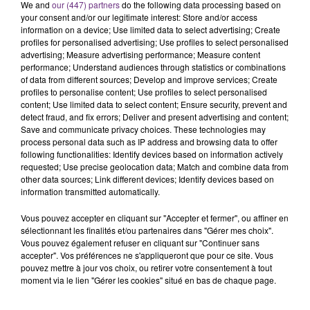
We and
our (447) partners
do the following data processing based on
your consent and/or our legitimate interest: Store and/or access
information on a device; Use limited data to select advertising; Create
profiles for personalised advertising; Use profiles to select personalised
advertising; Measure advertising performance; Measure content
performance; Understand audiences through statistics or combinations
of data from different sources; Develop and improve services; Create
profiles to personalise content; Use profiles to select personalised
LA CENTRALE NUCLÉAIRE DE CHOOZ
content; Use limited data to select content; Ensure security, prevent and
detect fraud, and fix errors; Deliver and present advertising and content;
TOUJOURS À L'ARRÊT
Save and communicate privacy choices. These technologies may
Cela fait déjà une semaine que la centrale
process personal data such as IP address and browsing data to offer
following functionalities: Identify devices based on information actively
nucléaire ardennaise est à l'arrêt. Une situation
requested; Use precise geolocation data; Match and combine data from
justifiée par la sécheresse intense qui est toujours
other data sources; Link different devices; Identify devices based on
présente.
information transmitted automatically.
Vous pouvez accepter en cliquant sur "Accepter et fermer", ou affiner en
sélectionnant les finalités et/ou partenaires dans "Gérer mes choix".
Vous pouvez également refuser en cliquant sur "Continuer sans
accepter". Vos préférences ne s'appliqueront que pour ce site. Vous
pouvez mettre à jour vos choix, ou retirer votre consentement à tout
LE MAGASIN JOUÉCLUB DE REIMS FERME
moment via le lien "Gérer les cookies" situé en bas de chaque page.
SES PORTES