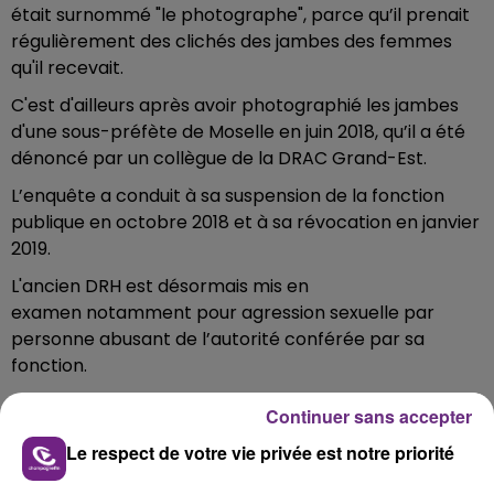
était surnommé "le photographe", parce qu’il prenait
régulièrement des clichés des jambes des femmes
qu'il recevait.
C'est d'ailleurs après avoir photographié les jambes
d'une sous-préfète de Moselle en juin 2018, qu’il a été
dénoncé par un collègue de la DRAC Grand-Est.
L’enquête a conduit à sa suspension de la fonction
publique en octobre 2018 et à sa révocation en janvier
2019.
L'ancien DRH est désormais mis en
examen notamment pour agression sexuelle par
personne abusant de l’autorité conférée par sa
fonction.
Continuer sans accepter
FIL D'ACTUS
Le respect de votre vie privée est notre priorité