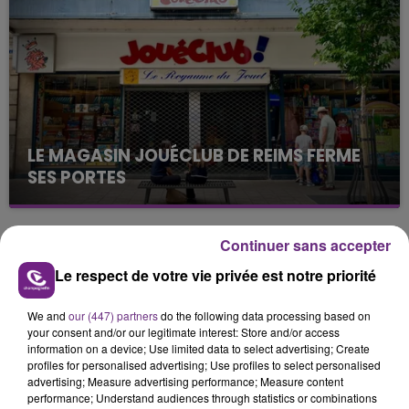
justifiée par la sécheresse intense qui est toujours
présente.
LE MAGASIN JOUÉCLUB DE REIMS FERME
SES PORTES
C'était l'une des institutions du centre-ville
rémois. Le magasin JouéClub est contraint de
fermer ses portes.
Continuer sans accepter
TITRES DIFFUSÉS
Le respect de votre vie privée est notre priorité
18h39
18h39
18h36
18h36
We and
our (447) partners
do the following data processing based on
your consent and/or our legitimate interest: Store and/or access
information on a device; Use limited data to select advertising; Create
profiles for personalised advertising; Use profiles to select personalised
advertising; Measure advertising performance; Measure content
performance; Understand audiences through statistics or combinations