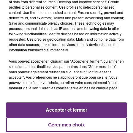
of data from different sources; Develop and improve services; Create
profiles to personalise content; Use profiles to select personalised
content; Use limited data to select content; Ensure security, prevent and
detect fraud, and fix errors; Deliver and present advertising and content;
Save and communicate privacy choices. These technologies may
process personal data such as IP address and browsing data to offer
JECK & CARLA
ALEX WARREN
following functionalities: Identify devices based on information actively
La Recette
Fever Dream
requested; Use precise geolocation data; Match and combine data from
other data sources; Link different devices; Identify devices based on
18h31
18h31
18h28
18h28
information transmitted automatically.
Vous pouvez accepter en cliquant sur "Accepter et fermer", ou affiner en
sélectionnant les finalités et/ou partenaires dans "Gérer mes choix".
Vous pouvez également refuser en cliquant sur "Continuer sans
accepter". Vos préférences ne s'appliqueront que pour ce site. Vous
pouvez mettre à jour vos choix, ou retirer votre consentement à tout
moment via le lien "Gérer les cookies" situé en bas de chaque page.
Accepter et fermer
BRUNO MARS
DJ GOJA & JASON DERULO &
Locked Out Of Heaven
MELODY
Mi Chico
Gérer mes choix