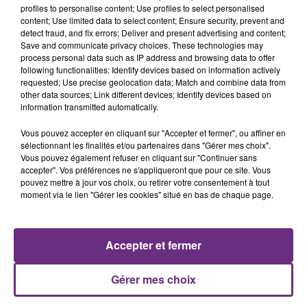
profiles to personalise content; Use profiles to select personalised
content; Use limited data to select content; Ensure security, prevent and
detect fraud, and fix errors; Deliver and present advertising and content;
Save and communicate privacy choices. These technologies may
process personal data such as IP address and browsing data to offer
LINKIN PARK
ORIA
following functionalities: Identify devices based on information actively
Lost
Soiree Mondaine
requested; Use precise geolocation data; Match and combine data from
other data sources; Link different devices; Identify devices based on
information transmitted automatically.
15h10
15h10
15h07
15h07
Vous pouvez accepter en cliquant sur "Accepter et fermer", ou affiner en
sélectionnant les finalités et/ou partenaires dans "Gérer mes choix".
Vous pouvez également refuser en cliquant sur "Continuer sans
accepter". Vos préférences ne s'appliqueront que pour ce site. Vous
pouvez mettre à jour vos choix, ou retirer votre consentement à tout
moment via le lien "Gérer les cookies" situé en bas de chaque page.
Accepter et fermer
Cats On Trees
OFENBACH & STARSAILOR
Sirens Call
Four To The Floor
Gérer mes choix
A L'ANTENNE