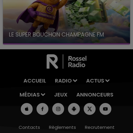
LE SUPER BOUCHON CHAMPAGNE FM
avec La Famille Champagne FM, à 8H10
ACCUEIL
RADIO
ACTUS
MÉDIAS
JEUX
ANNONCEURS
Contacts
Règlements
Recrutement