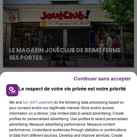
justifiée par la sécheresse intense qui est toujours
présente.
LE MAGASIN JOUÉCLUB DE REIMS FERME
SES PORTES
C'était l'une des institutions du centre-ville
rémois. Le magasin JouéClub est contraint de
Continuer sans accepter
fermer ses portes.
TITRES DIFFUSÉS
Le respect de votre vie privée est notre priorité
We and
our (447) partners
do the following data processing based on
15h21
15h21
15h18
15h18
your consent and/or our legitimate interest: Store and/or access
information on a device; Use limited data to select advertising; Create
profiles for personalised advertising; Use profiles to select personalised
advertising; Measure advertising performance; Measure content
performance; Understand audiences through statistics or combinations
of data from different sources; Develop and improve services; Create