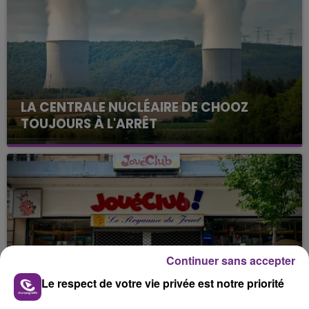
LA CENTRALE NUCLÉAIRE DE CHOOZ
TOUJOURS À L'ARRÊT
Cela fait déjà une semaine que la centrale
nucléaire ardennaise est à l'arrêt. Une situation
justifiée par la sécheresse intense qui est toujours
présente.
Continuer sans accepter
LE MAGASIN JOUÉCLUB DE REIMS FERME
Le respect de votre vie privée est notre priorité
SES PORTES