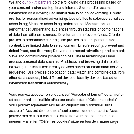
C'était l'une des institutions du centre-ville
We and
our (447) partners
do the following data processing based on
your consent and/or our legitimate interest: Store and/or access
rémois. Le magasin JouéClub est contraint de
information on a device; Use limited data to select advertising; Create
fermer ses portes.
profiles for personalised advertising; Use profiles to select personalised
TITRES DIFFUSÉS
advertising; Measure advertising performance; Measure content
performance; Understand audiences through statistics or combinations
of data from different sources; Develop and improve services; Create
19h01
19h01
18h57
18h57
profiles to personalise content; Use profiles to select personalised
content; Use limited data to select content; Ensure security, prevent and
detect fraud, and fix errors; Deliver and present advertising and content;
Save and communicate privacy choices. These technologies may
process personal data such as IP address and browsing data to offer
following functionalities: Identify devices based on information actively
requested; Use precise geolocation data; Match and combine data from
other data sources; Link different devices; Identify devices based on
information transmitted automatically.
Vous pouvez accepter en cliquant sur "Accepter et fermer", ou affiner en
sélectionnant les finalités et/ou partenaires dans "Gérer mes choix".
JENNIFER LOPEZ & DAVID GUETTA
TEDDYBEAR
Vous pouvez également refuser en cliquant sur "Continuer sans
Save Me Tonight
Chaussures Roses
accepter". Vos préférences ne s'appliqueront que pour ce site. Vous
pouvez mettre à jour vos choix, ou retirer votre consentement à tout
18h54
18h54
18h48
18h48
moment via le lien "Gérer les cookies" situé en bas de chaque page.