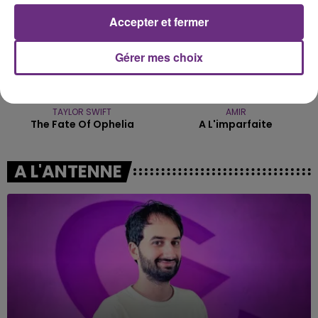
Accepter et fermer
Gérer mes choix
TAYLOR SWIFT
AMIR
The Fate Of Ophelia
A L'imparfaite
A L'ANTENNE