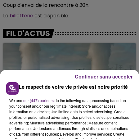
Coup d'envoi de la rencontre à 20h.
La
billetterie
est disponible.
FIL D'ACTUS
Continuer sans accepter
Le respect de votre vie privée est notre priorité
LA CENTRALE NUCLÉAIRE DE CHOOZ
We and
our (447) partners
do the following data processing based on
your consent and/or our legitimate interest: Store and/or access
TOUJOURS À L'ARRÊT
information on a device; Use limited data to select advertising; Create
Cela fait déjà une semaine que la centrale
profiles for personalised advertising; Use profiles to select personalised
nucléaire ardennaise est à l'arrêt. Une situation
advertising; Measure advertising performance; Measure content
performance; Understand audiences through statistics or combinations
justifiée par la sécheresse intense qui est toujours
of data from different sources; Develop and improve services; Create
présente.