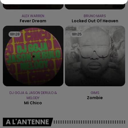
ALEX WARREN
BRUNO MARS
Fever Dream
Locked Out Of Heaven
18h28
18h28
18h25
18h25
DJ GOJA & JASON DERULO &
GIMS
Zombie
MELODY
Mi Chico
A L'ANTENNE