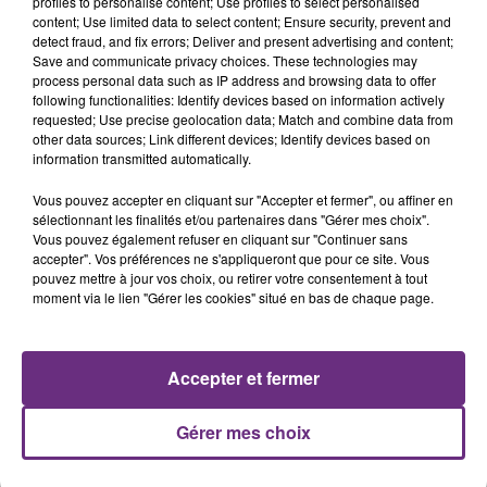
profiles to personalise content; Use profiles to select personalised
content; Use limited data to select content; Ensure security, prevent and
detect fraud, and fix errors; Deliver and present advertising and content;
Save and communicate privacy choices. These technologies may
process personal data such as IP address and browsing data to offer
following functionalities: Identify devices based on information actively
requested; Use precise geolocation data; Match and combine data from
LE MAGASIN JOUÉCLUB DE REIMS FERME
other data sources; Link different devices; Identify devices based on
SES PORTES
information transmitted automatically.
C'était l'une des institutions du centre-ville
Vous pouvez accepter en cliquant sur "Accepter et fermer", ou affiner en
rémois. Le magasin JouéClub est contraint de
sélectionnant les finalités et/ou partenaires dans "Gérer mes choix".
fermer ses portes.
Vous pouvez également refuser en cliquant sur "Continuer sans
TITRES DIFFUSÉS
accepter". Vos préférences ne s'appliqueront que pour ce site. Vous
pouvez mettre à jour vos choix, ou retirer votre consentement à tout
moment via le lien "Gérer les cookies" situé en bas de chaque page.
18h36
18h36
18h31
18h31
Accepter et fermer
Gérer mes choix