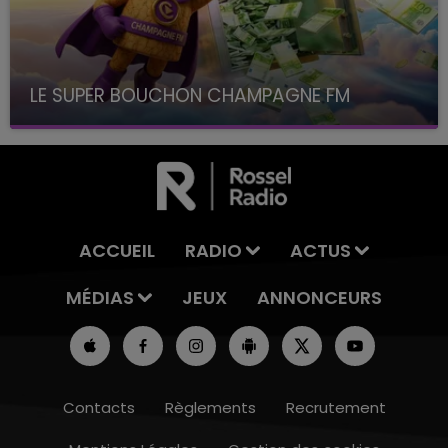
LE SUPER BOUCHON CHAMPAGNE FM
avec La Famille Champagne FM, à 8H10
ACCUEIL
RADIO
ACTUS
MÉDIAS
JEUX
ANNONCEURS
Contacts
Règlements
Recrutement