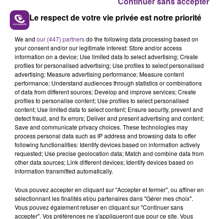
Continuer sans accepter
Le respect de votre vie privée est notre priorité
We and
our (447) partners
do the following data processing based on
LE MAGASIN JOUÉCLUB DE REIMS FERME
your consent and/or our legitimate interest: Store and/or access
SES PORTES
information on a device; Use limited data to select advertising; Create
profiles for personalised advertising; Use profiles to select personalised
C'était l'une des institutions du centre-ville
advertising; Measure advertising performance; Measure content
rémois. Le magasin JouéClub est contraint de
performance; Understand audiences through statistics or combinations
fermer ses portes.
of data from different sources; Develop and improve services; Create
TITRES DIFFUSÉS
profiles to personalise content; Use profiles to select personalised
content; Use limited data to select content; Ensure security, prevent and
detect fraud, and fix errors; Deliver and present advertising and content;
Save and communicate privacy choices. These technologies may
0h52
0h52
0h48
0h48
process personal data such as IP address and browsing data to offer
following functionalities: Identify devices based on information actively
requested; Use precise geolocation data; Match and combine data from
other data sources; Link different devices; Identify devices based on
information transmitted automatically.
Vous pouvez accepter en cliquant sur "Accepter et fermer", ou affiner en
sélectionnant les finalités et/ou partenaires dans "Gérer mes choix".
Vous pouvez également refuser en cliquant sur "Continuer sans
accepter". Vos préférences ne s'appliqueront que pour ce site. Vous