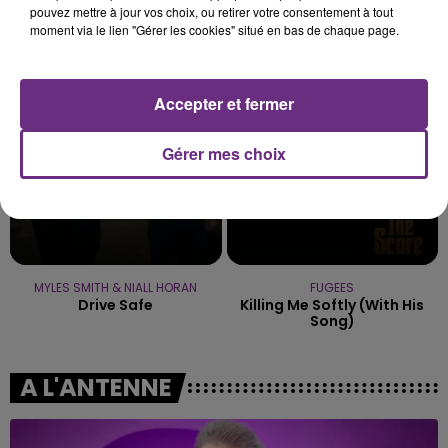
pouvez mettre à jour vos choix, ou retirer votre consentement à tout
DUNCAN LAURENCE
ANOTR & 54 ULTRA
moment via le lien "Gérer les cookies" situé en bas de chaque page.
Arcade
Talk To You
0h45
0h45
0h40
0h40
Accepter et fermer
Gérer mes choix
MYLES SMITH & NIALL HORAN
FUGEES
Drive Safe
Killing Me Softly (with His
Song)
A L'ANTENNE