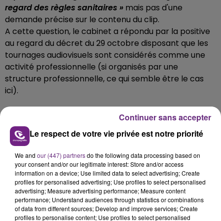
regard des règles sanitaires »
mais pas d'une
demande précise sur le contenu du clip.
A cette question, le cabinet a répondu par la positive
au regard du décret du 29 octobre disposant que les
tournages audiovisuels sont considérés comme une
activité professionnelle (si organisés par une
structure professionnelle, ce qui semble être le cas
ici).
Arnaud Robinet interpellé sur les réseaux sociaux
Continuer sans accepter
Si la sous-préfecture de Reims a,
comme l’ont indiqué
Le respect de votre vie privée est notre priorité
nos confères de la presse écrite
, autorisé ce
tournage, ce n’est pas le cas de la municipalité.
We and
our (447) partners
do the following data processing based on
your consent and/or our legitimate interest: Store and/or access
information on a device; Use limited data to select advertising; Create
Interpellé sur Twitter le maire de Reims a tenu à
profiles for personalised advertising; Use profiles to select personalised
préciser qu’aucune autorisation n’avait été donnée
advertising; Measure advertising performance; Measure content
performance; Understand audiences through statistics or combinations
par la mairie.
of data from different sources; Develop and improve services; Create
En revanche l’adjoint au maire délégué à la sécurité a
profiles to personalise content; Use profiles to select personalised