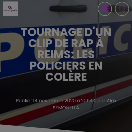
TOURNAGE D'UN
CLIP DE RAP À
REIMS: LES
POLICIERS EN
COLÈRE
Publié : 14 novembre 2020 à 20h44 par Alex
SEMONELLA