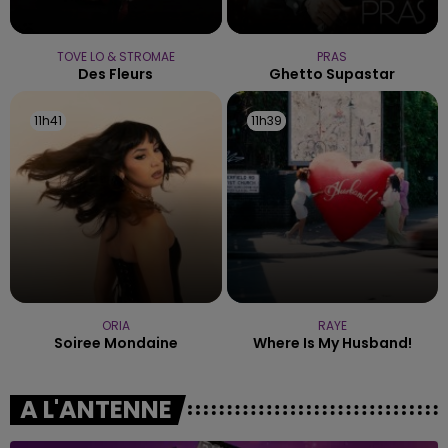
TOVE LO & STROMAE
PRAS
Des Fleurs
Ghetto Supastar
11h41
11h41
11h39
11h39
ORIA
RAYE
Soiree Mondaine
Where Is My Husband!
A L'ANTENNE