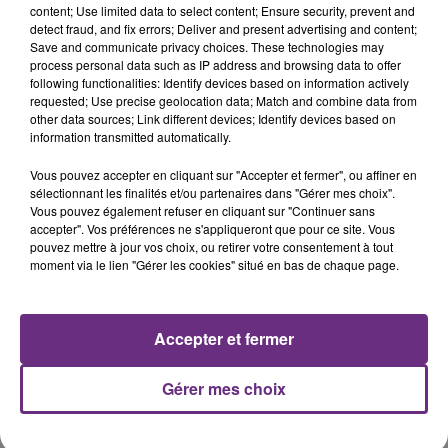
bien indiqué au journal L’Union que le tournage avait
content; Use limited data to select content; Ensure security, prevent and
detect fraud, and fix errors; Deliver and present advertising and content;
été étudié le matin en réunion de sécurité avec le
Save and communicate privacy choices. These technologies may
sous-préfet. Xavier Albertini a aussi précisé que la
process personal data such as IP address and browsing data to offer
délivrance d’autorisation ne relevait pas de la
following functionalities: Identify devices based on information actively
requested; Use precise geolocation data; Match and combine data from
collectivité.
other data sources; Link different devices; Identify devices based on
Colère des policiers
information transmitted automatically.
Vous pouvez accepter en cliquant sur "Accepter et fermer", ou affiner en
Pour de nombreux policiers l'incompréhension règne
sélectionnant les finalités et/ou partenaires dans "Gérer mes choix".
encore ce samedi. Certains membres des forces de
Vous pouvez également refuser en cliquant sur "Continuer sans
accepter". Vos préférences ne s'appliqueront que pour ce site. Vous
l'ordre ne comprennent pas que de telles
pouvez mettre à jour vos choix, ou retirer votre consentement à tout
manifestations soient autorisées alors que dans le
moment via le lien "Gérer les cookies" situé en bas de chaque page.
même temps,
"on nous demande de faire respecter
le confinement"
explique Christian Pous - secrétaire
régional du syndicat Unité SGP Police.
Accepter et fermer
La colère des policiers est également décuplée
Gérer mes choix
puisque le jour même (vendredi après-midi) un
comité d’hygiène et de sécurité s’était tenu avec le