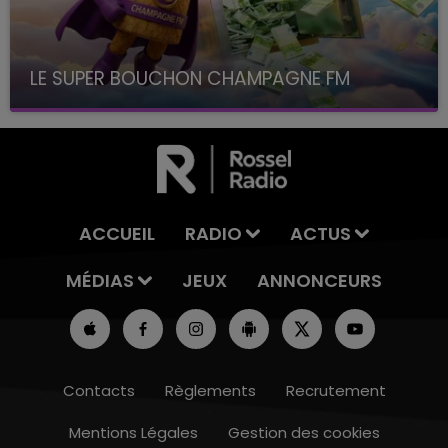
LE SUPER BOUCHON CHAMPAGNE FM
avec La Famille Champagne FM, à 8H10
ACCUEIL
RADIO
ACTUS
MÉDIAS
JEUX
ANNONCEURS
Contacts
Règlements
Recrutement
Mentions Légales
Gestion des cookies